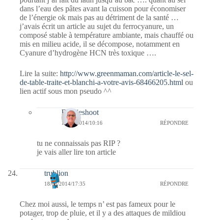
dans l’eau des pâtes avant la cuisson pour économiser
de l’énergie ok mais pas au détriment de la santé …
j’avais écrit un article au sujet du ferrocyanure, un
composé stable à température ambiante, mais chauffé ou
mis en milieu acide, il se décompose, notamment en
Cyanure d’hydrogène HCN très toxique ….
Lire la suite:
http://www.greenmaman.com/article-le-sel-
de-table-traite-et-blanchi-a-votre-avis-68466205.html
ou
lien actif sous mon pseudo ^^
Bernieshoot
19/08/2014/10:16
RÉPONDRE
tu ne connaissais pas RIP ?
je vais aller lire ton article
trublion
18/08/2014/17:35
RÉPONDRE
Chez moi aussi, le temps n’ est pas fameux pour le
potager, trop de pluie, et il y a des attaques de mildiou