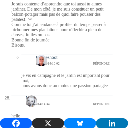
Je suis contente d’apprendre que toi aussi tu aimes
jardiner. De mon côté, je me suis constituer un petit
balcon-potager mais pas de quoi faire pousser des
patates!! ^^
Comme toi j’ai tendance à profiter du temps passer à
bichonner mes plantations pour réfléchir à plein de
choses, futiles ou pas.
Bonne fin de journée.
Bisous.
Bernieshoot
19/08/2014/10:02
RÉPONDRE
je vis en campagne et le jardin est important pour
moi,
nous avons donc au moins une passion partagée
Nays
18/08/2014/14:34
RÉPONDRE
hello
pas si futiles que ça tes pensées c’est vrai pour les