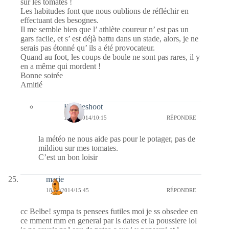
sur les tomates !
Les habitudes font que nous oublions de réfléchir en
effectuant des besognes.
Il me semble bien que l’ athlète coureur n’ est pas un
gars facile, et s’ est déjà battu dans un stade, alors, je ne
serais pas étonné qu’ ils a été provocateur.
Quand au foot, les coups de boule ne sont pas rares, il y
en a même qui mordent !
Bonne soirée
Amitié
Bernieshoot
19/08/2014/10:15
RÉPONDRE
la météo ne nous aide pas pour le potager, pas de
mildiou sur mes tomates.
C’est un bon loisir
marie
18/08/2014/15:45
RÉPONDRE
cc Belbe! sympa ts pensees futiles moi je ss obsedee en
ce mment mm en general par ls dates et la poussiere lol