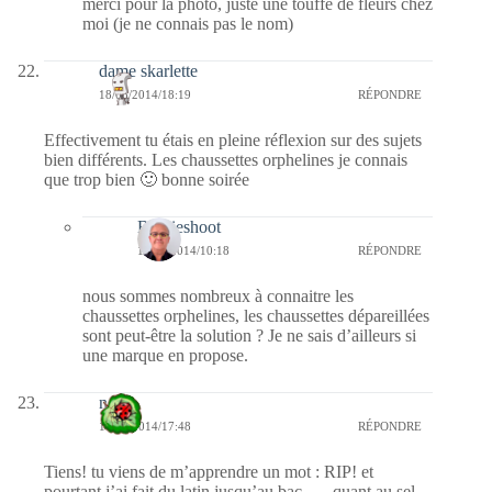
merci pour la photo, juste une touffe de fleurs chez
moi (je ne connais pas le nom)
dame skarlette
18/08/2014/18:19
RÉPONDRE
Effectivement tu étais en pleine réflexion sur des sujets
bien différents. Les chaussettes orphelines je connais
que trop bien 🙂 bonne soirée
Bernieshoot
19/08/2014/10:18
RÉPONDRE
nous sommes nombreux à connaitre les
chaussettes orphelines, les chaussettes dépareillées
sont peut-être la solution ? Je ne sais d’ailleurs si
une marque en propose.
nessa
18/08/2014/17:48
RÉPONDRE
Tiens! tu viens de m’apprendre un mot : RIP! et
pourtant j’ai fait du latin jusqu’au bac …. quant au sel