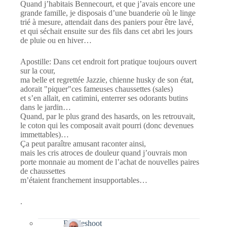
Quand j’habitais Bennecourt, et que j’avais encore une
grande famille, je disposais d’une buanderie où le linge
trié à mesure, attendait dans des paniers pour être lavé,
et qui séchait ensuite sur des fils dans cet abri les jours
de pluie ou en hiver…
Apostille: Dans cet endroit fort pratique toujours ouvert
sur la cour,
ma belle et regrettée Jazzie, chienne husky de son état,
adorait "piquer"ces fameuses chaussettes (sales)
et s’en allait, en catimini, enterrer ses odorants butins
dans le jardin…
Quand, par le plus grand des hasards, on les retrouvait,
le coton qui les composait avait pourri (donc devenues
immettables)…
Ça peut paraître amusant raconter ainsi,
mais les cris atroces de douleur quand j’ouvrais mon
porte monnaie au moment de l’achat de nouvelles paires
de chaussettes
m’étaient franchement insupportables…
.
Bernieshoot