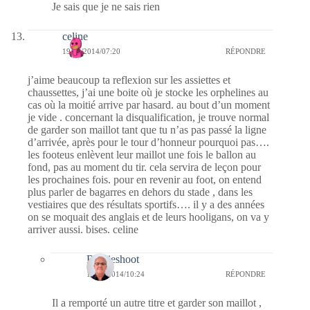
Je sais que je ne sais rien
celine
19/08/2014/07:20
RÉPONDRE
j’aime beaucoup ta reflexion sur les assiettes et
chaussettes, j’ai une boite où je stocke les orphelines au
cas où la moitié arrive par hasard. au bout d’un moment
je vide . concernant la disqualification, je trouve normal
de garder son maillot tant que tu n’as pas passé la ligne
d’arrivée, après pour le tour d’honneur pourquoi pas….
les footeus enlèvent leur maillot une fois le ballon au
fond, pas au moment du tir. cela servira de leçon pour
les prochaines fois. pour en revenir au foot, on entend
plus parler de bagarres en dehors du stade , dans les
vestiaires que des résultats sportifs…. il y a des années
on se moquait des anglais et de leurs hooligans, on va y
arriver aussi. bises. celine
Bernieshoot
19/08/2014/10:24
RÉPONDRE
Il a remporté un autre titre et garder son maillot ,