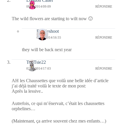
London Caller
08/09/2014/09:09
RÉPONDRE
The wild flowers are starting to wilt now 🙁
Bernieshoot
08/09/2014/16:55
RÉPONDRE
they will be back next year
TooTsie22
02/09/2014/17:03
RÉPONDRE
AH les Chaussettes que voilà une belle idée d’article
j’ai déjà traité voilà le texte de mon post:
Après la lessive..
Autrefois, ce qui m’énervait, c’était les chaussettes
orphelines…
(Maintenant, ça arrive souvent chez mes enfants…)