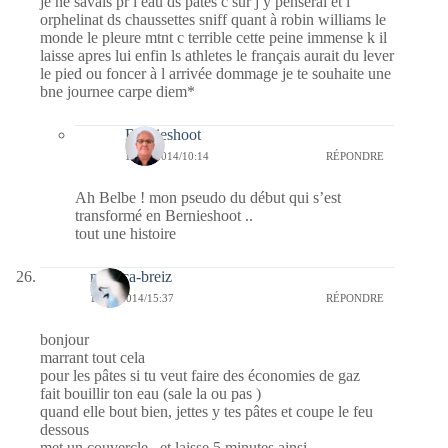
je ne savais pr l eau ds pates c sur j y penserai et l
orphelinat ds chaussettes sniff quant à robin williams le
monde le pleure mtnt c terrible cette peine immense k il
laisse apres lui enfin ls athletes le français aurait du lever
le pied ou foncer à l arrivée dommage je te souhaite une
bne journee carpe diem*
Bernieshoot
19/08/2014/10:14
RÉPONDRE
Ah Belbe ! mon pseudo du début qui s’est
transformé en Bernieshoot ..
tout une histoire
monica-breiz
18/08/2014/15:37
RÉPONDRE
bonjour
marrant tout cela
pour les pâtes si tu veut faire des économies de gaz
fait bouillir ton eau (sale la ou pas )
quand elle bout bien, jettes y tes pâtes et coupe le feu
dessous
met un couvercle , et laisse 5 minutes ainsi