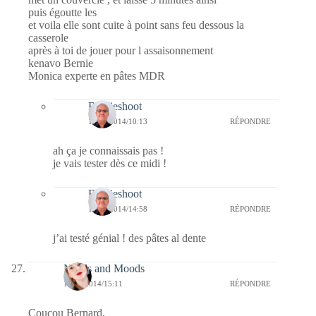
puis égoutte les
et voila elle sont cuite à point sans feu dessous la
casserole
après à toi de jouer pour l assaisonnement
kenavo Bernie
Monica experte en pâtes MDR
Bernieshoot
19/08/2014/10:13
RÉPONDRE
ah ça je connaissais pas !
je vais tester dès ce midi !
Bernieshoot
19/08/2014/14:58
RÉPONDRE
j’ai testé génial ! des pâtes al dente
Needs and Moods
18/08/2014/15:11
RÉPONDRE
Coucou Bernard,