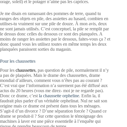
orage, soleil) et le potager n’aime pas les caprices.
Je me disais en ramassant des pommes de terre, quand tu
ranges des objets en pile, des assiettes au hasard, combien en
utilises-tu vraiment sur une pile de douze. À mon avis, deux
ne sont jamais utilisés. C’est conceptuel, la pile se remplit par
le dessus donc celles du dessous ce sont des planquées. A
moins de ranger les assiettes par le dessous, faites-vous ça ? et
donc quand vous les utilisez toutes en même temps les deux
planquées paraissent sorties du magasin.
Pour les chaussettes
Pour les
chaussettes
, pas question de pile, normalement il n’y
a pas de plaquées. Mais le drame des chaussettes, drame
mondial d’ailleurs, comment vous n’êtes pas au courant ?
C’est vrai que l’information n’a surement pas été diffusé aux
actus du 20 heures (vous me direz- moi je ne regarde pas).
Donc ce drame, c’est
la chaussette orpheline
. Enfin la, il
faudrait plus parler d’un véritable orphelinat. Nul ne sait son
origine mais ce drame est présent dans tous les ménages.
S’agit-il d’un divorce ? D’une séparation forcée ? Quand ce
drame se produit-il ? Sur cette question le témoignage des
machines à laver est une pièce essentielle à l’enquête qui
risque de prendre beaucoup de temps.