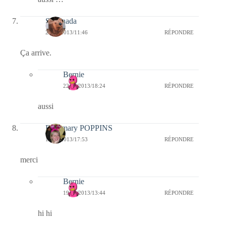
Sartenada
20/06/2013/11:46
RÉPONDRE
Ça arrive.
Bernie
22/06/2013/18:24
RÉPONDRE
aussi
Fabymary POPPINS
18/06/2013/17:53
RÉPONDRE
merci
Bernie
19/06/2013/13:44
RÉPONDRE
hi hi