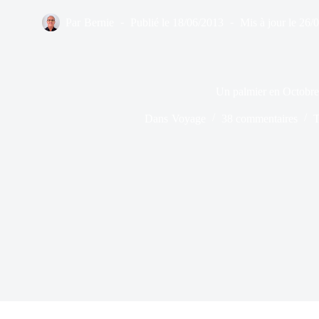
Par
Bernie
Publié le
18/06/2013
Mis à jour le
26/
Un palmier en Octobre
Dans
Voyage
38 commentaires
T