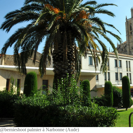
@bernieshoot palmier à Narbonne (Aude)