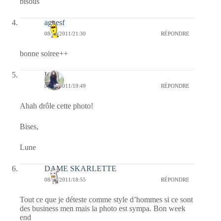
bisous
agnesf
08/10/2011/21:30
RÉPONDRE
bonne soiree++
Lune
08/10/2011/19:49
RÉPONDRE
Ahah drôle cette photo!
Bises,
Lune
DAME SKARLETTE
08/10/2011/18:55
RÉPONDRE
Tout ce que je déteste comme style d’hommes si ce sont
des business men mais la photo est sympa. Bon week
end