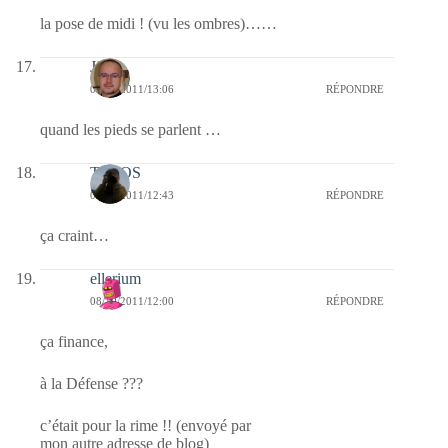
la pose de midi ! (vu les ombres)……
Jj
08/10/2011/13:06
RÉPONDRE
quand les pieds se parlent …
TELOS
08/10/2011/12:43
RÉPONDRE
ça craint…
ellerium
08/10/2011/12:00
RÉPONDRE
ça finance,
à la Défense ???
c’était pour la rime !! (envoyé par
mon autre adresse de blog)