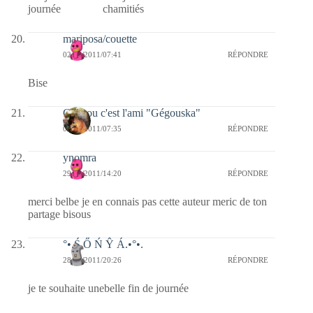
journée chamitiés
mariposa/couette
02/09/2011/07:41
RÉPONDRE
Bise
Coucou c'est l'ami "Gégouska"
02/09/2011/07:35
RÉPONDRE
ynomra
29/08/2011/14:20
RÉPONDRE
merci belbe je en connais pas cette auteur meric de ton
partage bisous
°•.Ś Ő Ń Ŷ Á.•°•.
28/08/2011/20:26
RÉPONDRE
je te souhaite unebelle fin de journée