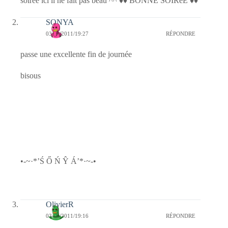
soirée ici il ne fait pas beau ^^ ♦♦ BONNE SOIReE ♦♦
SONYA
03/09/2011/19:27
RÉPONDRE
passe une excellente fin de journée
bisous
•-~·*’Ś Ő Ń Ŷ Á’*·~-•
OlivierR
03/09/2011/19:16
RÉPONDRE