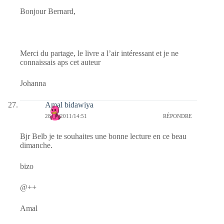
Bonjour Bernard,
Merci du partage, le livre a l’air intéressant et je ne
connaissais aps cet auteur
Johanna
Amal bidawiya
28/08/2011/14:51
RÉPONDRE
Bjr Belb je te souhaites une bonne lecture en ce beau
dimanche.
bizo
@++
Amal