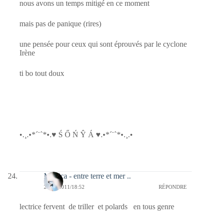
nous avons un temps mitigé en ce moment
mais pas de panique (rires)
une pensée pour ceux qui sont éprouvés par le cyclone
Irène
ti bo tout doux
•.¸.•*´¨`*•.♥ Ś Ő Ń Ŷ Á ♥.•*´¨`*•.¸.•
Monica - entre terre et mer ..
28/08/2011/18:52
RÉPONDRE
lectrice fervent de triller et polards en tous genre