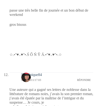
passe une très belle fin de journée et un bon début de
weekend
gros bisous
☆.•°♥..♥°•.Ś Ő Ń Ŷ Á.•°♥..♥°•.☆
Dominique84
02/09/2011/17:03
RÉPONDRE
Une auteure qui a gagné ses lettres de noblesse dans la
littérature de romans noirs, j’avais lu son premier roman,
j’avais été épatée par la maîtrise de l’intrigue et du
suspense… Je cours, je