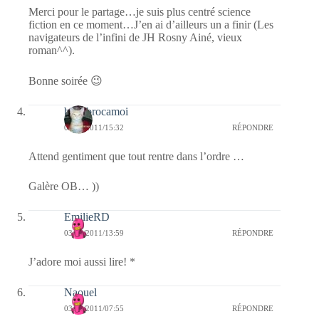
Merci pour le partage…je suis plus centré science
fiction en ce moment…J’en ai d’ailleurs un a finir (Les
navigateurs de l’infini de JH Rosny Ainé, vieux
roman^^).
Bonne soirée 😉
bricabrocamoi
03/09/2011/15:32
RÉPONDRE
Attend gentiment que tout rentre dans l’ordre …
Galère OB… ))
EmilieRD
03/09/2011/13:59
RÉPONDRE
J’adore moi aussi lire! *
Naouel
03/09/2011/07:55
RÉPONDRE