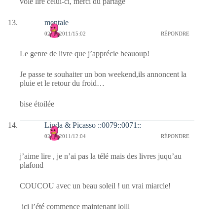
vole lire celui-ci, merci du partage
mentale
02/09/2011/15:02
RÉPONDRE
Le genre de livre que j’apprécie beauoup!
Je passe te souhaiter un bon weekend,ils annoncent la
pluie et le retour du froid…
bise étoilée
Linda & Picasso ::0079::0071::
02/09/2011/12:04
RÉPONDRE
j’aime lire , je n’ai pas la télé mais des livres juqu’au
plafond
COUCOU avec un beau soleil ! un vrai miarcle!
ici l’été commence maintenant lolll