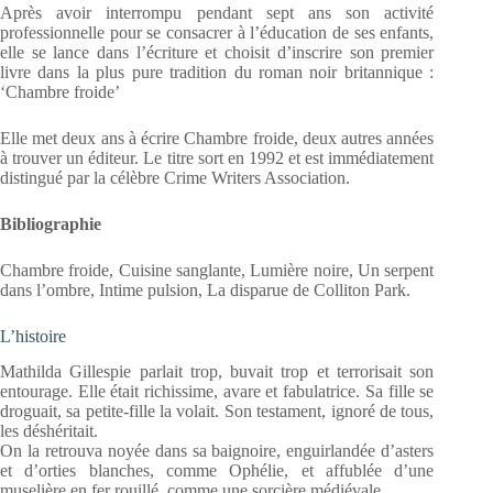
Après avoir interrompu pendant sept ans son activité
professionnelle pour se consacrer à l’éducation de ses enfants,
elle se lance dans l’écriture et choisit d’inscrire son premier
livre dans la plus pure tradition du roman noir britannique :
‘Chambre froide’
Elle met deux ans à écrire Chambre froide, deux autres années
à trouver un éditeur. Le titre sort en 1992 et est immédiatement
distingué par la célèbre Crime Writers Association.
Bibliographie
Chambre froide, Cuisine sanglante, Lumière noire, Un serpent
dans l’ombre, Intime pulsion, La disparue de Colliton Park.
L’histoire
Mathilda Gillespie parlait trop, buvait trop et terrorisait son
entourage. Elle était richissime, avare et fabulatrice. Sa fille se
droguait, sa petite-fille la volait. Son testament, ignoré de tous,
les déshéritait.
On la retrouva noyée dans sa baignoire, enguirlandée d’asters
et d’orties blanches, comme Ophélie, et affublée d’une
muselière en fer rouillé, comme une sorcière médiévale.