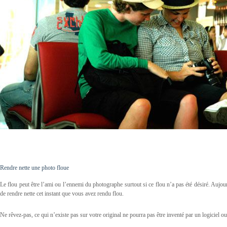
Rendre nette une photo floue
Le flou peut être l’ami ou l’ennemi du photographe surtout si ce flou n’a pas été désiré. Aujourd
de rendre nette cet instant que vous avez rendu flou.
Ne rêvez-pas, ce qui n’existe pas sur votre original ne pourra pas être inventé par un logiciel 