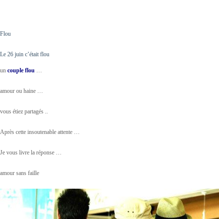
Flou
Le 26 juin c’était flou
un
couple flou
…
amour ou haine …
vous étiez partagés ..
Après cette insoutenable attente …
Je vous livre la réponse …
amour sans faille