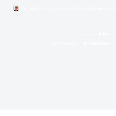
Par
Bernie
Publié le
01/09/2011
Mis à jour le
25/09
Eclaircir le Flou
Dans
Chronique
39 commentaires