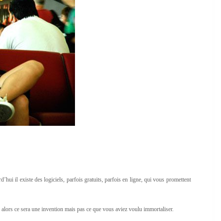
’hui il existe des logiciels, parfois gratuits, parfois en ligne, qui vous promettent
ou alors ce sera une invention mais pas ce que vous aviez voulu immortaliser.