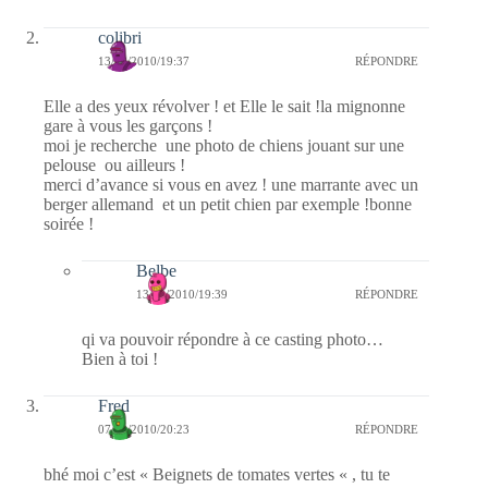
colibri
13/03/2010/19:37
RÉPONDRE
Elle a des yeux révolver ! et Elle le sait !la mignonne
gare à vous les garçons !
moi je recherche une photo de chiens jouant sur une
pelouse ou ailleurs !
merci d’avance si vous en avez ! une marrante avec un
berger allemand et un petit chien par exemple !bonne
soirée !
Belbe
13/03/2010/19:39
RÉPONDRE
qi va pouvoir répondre à ce casting photo…
Bien à toi !
Fred
07/03/2010/20:23
RÉPONDRE
bhé moi c’est « Beignets de tomates vertes « , tu te