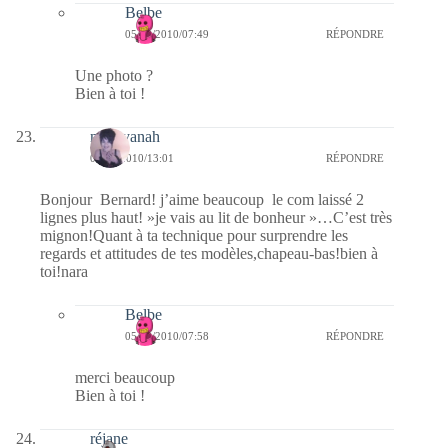
Belbe
05/03/2010/07:49
RÉPONDRE
Une photo ?
Bien à toi !
nara-yanah
04/03/2010/13:01
RÉPONDRE
Bonjour Bernard! j’aime beaucoup le com laissé 2
lignes plus haut! »je vais au lit de bonheur »…C’est très
mignon!Quant à ta technique pour surprendre les
regards et attitudes de tes modèles,chapeau-bas!bien à
toi!nara
Belbe
05/03/2010/07:58
RÉPONDRE
merci beaucoup
Bien à toi !
réjane