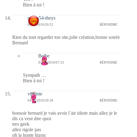
Bien à toi !
rolero54-theys
04/03/2010/20:52
RÉPONDRE
Rien du tout regarder ton site,jolie création,bonne soirée
Bernard
Belbe
05/03/2010/07:53
RÉPONDRE
Sympath …
Bien à toi !
virginie
04/03/2010/20:28
RÉPONDRE
bonsoir bernard je vais avoir l’air idiote mais allez je le
dis ca veut dire quoi
tres geek
allez rigole pas
oh la honte bizou