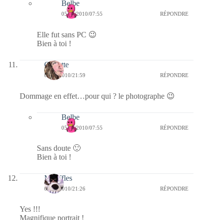
Belbe
05/03/2010/07:55
RÉPONDRE
Elle fut sans PC 😉
Bien à toi !
Crikette
04/03/2010/21:59
RÉPONDRE
Dommage en effet…pour qui ? le photographe 😉
Belbe
05/03/2010/07:55
RÉPONDRE
Sans doute 🙂
Bien à toi !
Mouffles
04/03/2010/21:26
RÉPONDRE
Yes !!!
Magnifique portrait !