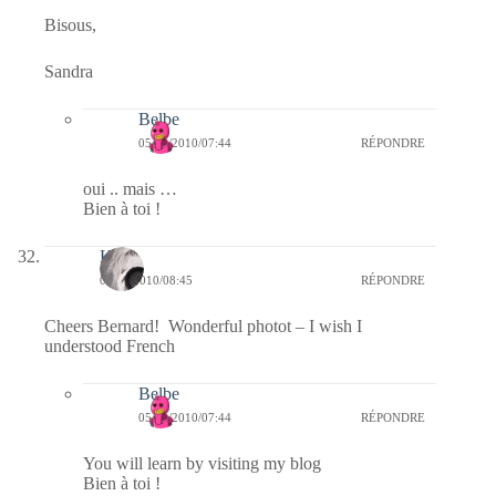
Bisous,
Sandra
Belbe
05/03/2010/07:44
RÉPONDRE
oui .. mais …
Bien à toi !
Kala
04/03/2010/08:45
RÉPONDRE
Cheers Bernard! Wonderful photot – I wish I
understood French
Belbe
05/03/2010/07:44
RÉPONDRE
You will learn by visiting my blog
Bien à toi !