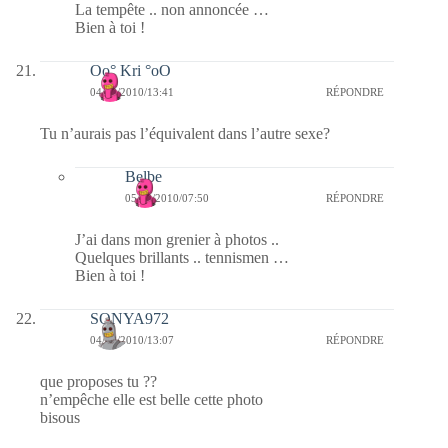
La tempête .. non annoncée …
Bien à toi !
Oo° Kri °oO
04/03/2010/13:41
RÉPONDRE
Tu n’aurais pas l’équivalent dans l’autre sexe?
Belbe
05/03/2010/07:50
RÉPONDRE
J’ai dans mon grenier à photos ..
Quelques brillants .. tennismen …
Bien à toi !
SONYA972
04/03/2010/13:07
RÉPONDRE
que proposes tu ??
n’empêche elle est belle cette photo
bisous