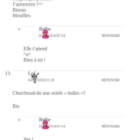
J’arrrrrrrive !^^
Bisous
Mouffles
Belbe
05/03/2010/07:54
RÉPONDRE
Elle t’attend
^o^
Bien à toi !
LoLa
04/03/2010/21:26
RÉPONDRE
Chercherait-lle une soirée « bulles »?
Biz
Belbe
05/03/2010/07:54
RÉPONDRE
Yes !