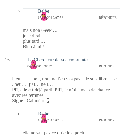
Belbe
05/03/2010/07:53
RÉPONDRE
mais non Geek …
je te dirai ….
plus tard …
Bien à toi !
Le Chercheur de vos empreintes
04/03/2010/18:21
RÉPONDRE
Heu……..non, non, ne t’en vas pas…Je suis libre… je
..heu…. j’ai… heu…
Pff, elle est déjà parti, Pfff, je n’ai jamais de chance
avec les femmes.
Signé : Caliméro 🙂
Belbe
05/03/2010/07:52
RÉPONDRE
elle ne sait pas ce qu’elle a perdu …