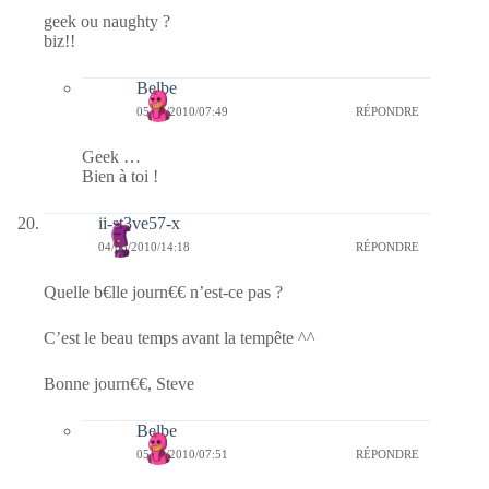
geek ou naughty ?
biz!!
Belbe
05/03/2010/07:49
RÉPONDRE
Geek …
Bien à toi !
ii-st3ve57-x
04/03/2010/14:18
RÉPONDRE
Quelle b€lle journ€€ n’est-ce pas ?
C’est le beau temps avant la tempête ^^
Bonne journ€€, Steve
Belbe
05/03/2010/07:51
RÉPONDRE