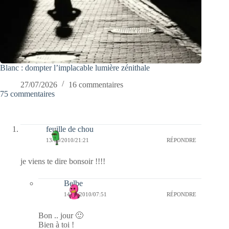
Blanc : dompter l’implacable lumière zénithale
27/07/2026
16 commentaires
75 commentaires
feuille de chou
13/03/2010/21:21
RÉPONDRE
je viens te dire bonsoir !!!!
Belbe
14/03/2010/07:51
RÉPONDRE
Bon .. jour 🙂
Bien à toi !