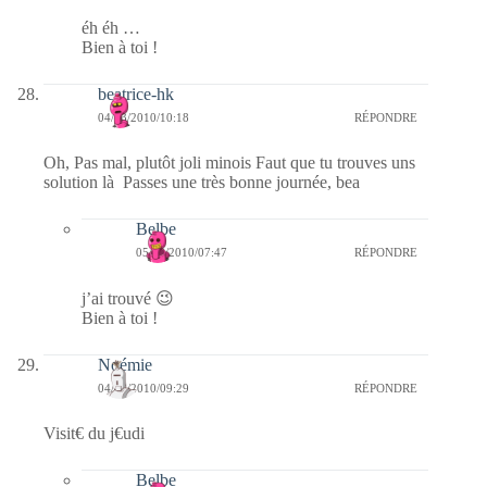
éh éh …
Bien à toi !
beatrice-hk
04/03/2010/10:18
RÉPONDRE
Oh, Pas mal, plutôt joli minois Faut que tu trouves uns
solution là Passes une très bonne journée, bea
Belbe
05/03/2010/07:47
RÉPONDRE
j’ai trouvé 😉
Bien à toi !
Noémie
04/03/2010/09:29
RÉPONDRE
Visit€ du j€udi
Belbe