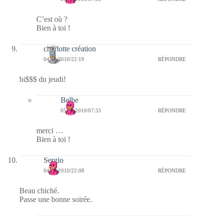
C’est où ?
Bien à toi !
charlotte création
04/03/2010/22:19
RÉPONDRE
bi$$$ du jeudi!
Belbe
05/03/2010/07:55
RÉPONDRE
merci …
Bien à toi !
Sergio
04/03/2010/22:08
RÉPONDRE
Beau chiché.
Passe une bonne soirée.