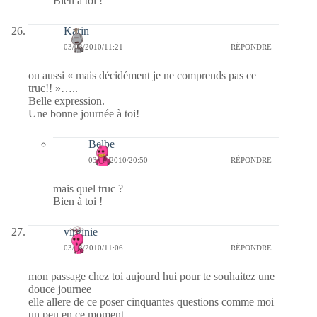
Bien à toi !
Karin
03/03/2010/11:21
RÉPONDRE
ou aussi « mais décidément je ne comprends pas ce
truc!! »…..
Belle expression.
Une bonne journée à toi!
Belbe
03/03/2010/20:50
RÉPONDRE
mais quel truc ?
Bien à toi !
virginie
03/03/2010/11:06
RÉPONDRE
mon passage chez toi aujourd hui pour te souhaitez une
douce journee
elle allere de ce poser cinquantes questions comme moi
un peu en ce moment