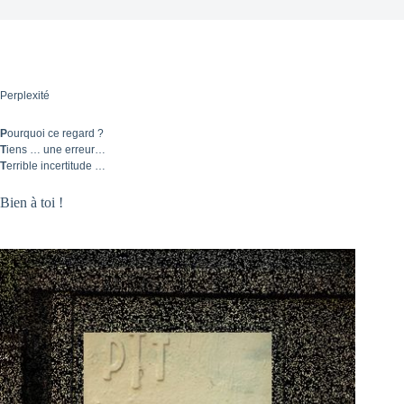
Perplexité
P
ourquoi ce regard ?
T
iens … une erreur…
T
errible incertitude …
Bien à toi !