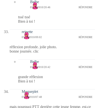
Belbe
03/03/2010/20:46
RÉPONDRE
tssé tssé
Bien à toi !
reinette
03/03/2010/09:02
RÉPONDRE
réflexion profonde. jolie photo.
bonne journée. clic
Belbe
03/03/2010/20:42
RÉPONDRE
grande réflexion
Bien à toi !
Moqueplet
03/03/2010/07:48
RÉPONDRE
mais pourquoi PTT derrière cette jeune femme, est-ce