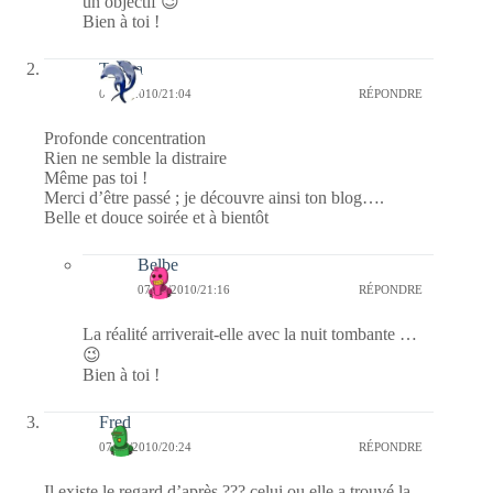
un objectif 😉
Bien à toi !
Tanira
07/03/2010/21:04
RÉPONDRE
Profonde concentration
Rien ne semble la distraire
Même pas toi !
Merci d’être passé ; je découvre ainsi ton blog….
Belle et douce soirée et à bientôt
Belbe
07/03/2010/21:16
RÉPONDRE
La réalité arriverait-elle avec la nuit tombante …
😉
Bien à toi !
Fred
07/03/2010/20:24
RÉPONDRE
Il existe le regard d’après ??? celui ou elle a trouvé la