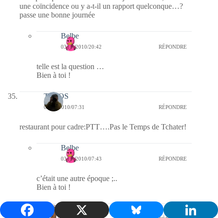
une coïncidence ou y a-t-il un rapport quelconque…?
passe une bonne journée
Belbe
03/03/2010/20:42
RÉPONDRE
telle est la question …
Bien à toi !
TELOS
03/03/2010/07:31
RÉPONDRE
restaurant pour cadre:PTT….Pas le Temps de Tchater!
Belbe
03/03/2010/07:43
RÉPONDRE
c’était une autre époque ;..
Bien à toi !
Tagazou