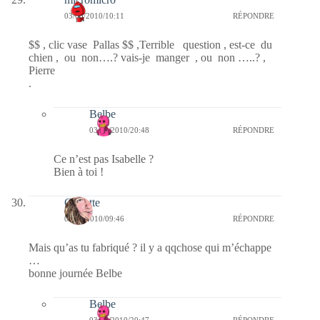
03/03/2010/10:11
RÉPONDRE
$$ , clic vase Pallas $$ ,Terrible question , est-ce du
chien , ou non….? vais-je manger , ou non …..? ,
Pierre
.
Belbe
03/03/2010/20:48
RÉPONDRE
Ce n’est pas Isabelle ?
Bien à toi !
Crikette
03/03/2010/09:46
RÉPONDRE
Mais qu’as tu fabriqué ? il y a qqchose qui m’échappe
…
bonne journée Belbe
Belbe
03/03/2010/20:47
RÉPONDRE