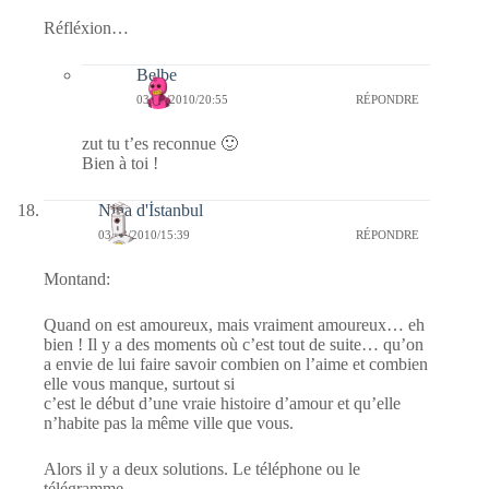
Réfléxion…
Belbe
03/03/2010/20:55
RÉPONDRE
zut tu t’es reconnue 🙂
Bien à toi !
Nina d'İstanbul
03/03/2010/15:39
RÉPONDRE
Montand:
Quand on est amoureux, mais vraiment amoureux… eh
bien ! Il y a des moments où c’est tout de suite… qu’on
a envie de lui faire savoir combien on l’aime et combien
elle vous manque, surtout si
c’est le début d’une vraie histoire d’amour et qu’elle
n’habite pas la même ville que vous.
Alors il y a deux solutions. Le téléphone ou le
télégramme.