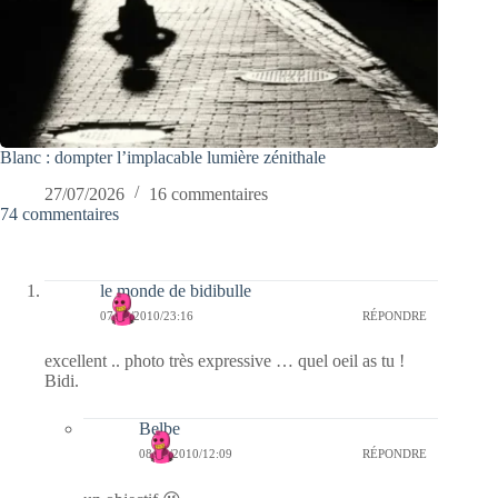
Blanc : dompter l’implacable lumière zénithale
27/07/2026
16 commentaires
74 commentaires
le monde de bidibulle
07/03/2010/23:16
RÉPONDRE
excellent .. photo très expressive … quel oeil as tu !
Bidi.
Belbe
08/03/2010/12:09
RÉPONDRE