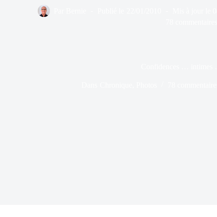
Par
Bernie
Publié le
22/01/2010
Mis à jour le
0
78 commentaire
Confidences … intimes
Dans
Chronique
,
Photos
78 commentaire