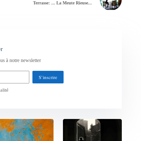
Terrasse: ... La Meute Rieuse...
er
us à notre newsletter
S’inscrire
alité