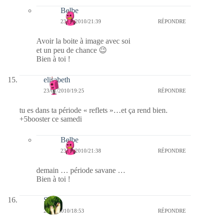
Belbe
23/01/2010/21:39
RÉPONDRE
Avoir la boite à image avec soi
et un peu de chance 😉
Bien à toi !
elisabeth
23/01/2010/19:25
RÉPONDRE
tu es dans ta période « reflets »…et ça rend bien.
+5booster ce samedi
Belbe
23/01/2010/21:38
RÉPONDRE
demain … période savane …
Bien à toi !
S
23/01/2010/18:53
RÉPONDRE