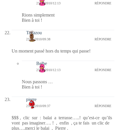
23/01/2010/12:13
RÉPONDRE
Rions simplement
Bien à toi !
Tagazou
23/01/2010/09:38
RÉPONDRE
Un moment passé hors du temps qui passe!
Belbe
23/01/2010/12:13
RÉPONDRE
Nous passons …
Bien à toi !
pierre
23/01/2010/09:37
RÉPONDRE
$$$ , clic sur : balai a terrasse…..! qu’est-ce qu’ils
vont pas imaginer…. ! , enfin , ça te fais un clic de
plus….merci le balai , Pierre .