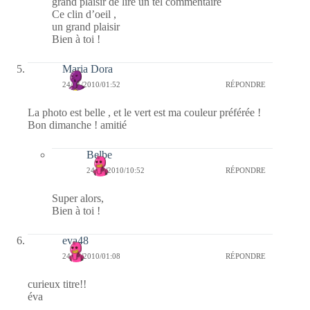
grand plaisir de lire un tel commentaire
Ce clin d’oeil ,
un grand plaisir
Bien à toi !
Maria Dora
24/01/2010/01:52
RÉPONDRE
La photo est belle , et le vert est ma couleur préférée !
Bon dimanche ! amitié
Belbe
24/01/2010/10:52
RÉPONDRE
Super alors,
Bien à toi !
eva48
24/01/2010/01:08
RÉPONDRE
curieux titre!!
éva