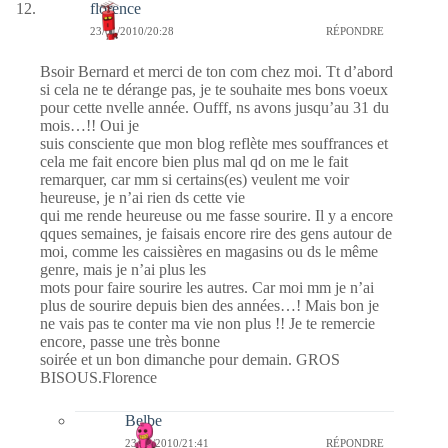
florence
23/01/2010/20:28
RÉPONDRE
Bsoir Bernard et merci de ton com chez moi. Tt d’abord
si cela ne te dérange pas, je te souhaite mes bons voeux
pour cette nvelle année. Oufff, ns avons jusqu’au 31 du
mois…!! Oui je
suis consciente que mon blog reflète mes souffrances et
cela me fait encore bien plus mal qd on me le fait
remarquer, car mm si certains(es) veulent me voir
heureuse, je n’ai rien ds cette vie
qui me rende heureuse ou me fasse sourire. Il y a encore
qques semaines, je faisais encore rire des gens autour de
moi, comme les caissières en magasins ou ds le même
genre, mais je n’ai plus les
mots pour faire sourire les autres. Car moi mm je n’ai
plus de sourire depuis bien des années…! Mais bon je
ne vais pas te conter ma vie non plus !! Je te remercie
encore, passe une très bonne
soirée et un bon dimanche pour demain. GROS
BISOUS.Florence
Belbe
23/01/2010/21:41
RÉPONDRE