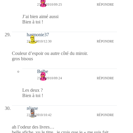
23/01/2010/09:25
RÉPONDRE
J’ai bien aimé aussi
Bien à toi !
harmonie37
22/01/2010/12:30
RÉPONDRE
Couleur d’espoir ou autre côté du miroir.
gros bisous
Belbe
23/01/2010/09:24
RÉPONDRE
Les deux ?
Bien à toi !
réjane
22/01/2010/10:42
RÉPONDRE
ah l’odeur des livres…
belle afiche, vu le titre , je crois que je « me suis fait