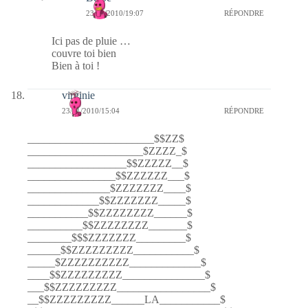
23/01/2010/19:07
RÉPONDRE
Ici pas de pluie …
couvre toi bien
Bien à toi !
virginie
23/01/2010/15:04
RÉPONDRE
_______________________$$ZZ$
_____________________$ZZZZ_$
__________________$$ZZZZZ__$
________________$$ZZZZZZ___$
_______________$ZZZZZZZ____$
_____________$$ZZZZZZZ_____$
___________$$ZZZZZZZZ______$
__________$$ZZZZZZZZ_______$
________$$$ZZZZZZZ_________$
______$$ZZZZZZZZZ___________$
_____$ZZZZZZZZZZ_____________$
____$$ZZZZZZZZZ_______________$
___$$ZZZZZZZZZ_________________$
__$$ZZZZZZZZZ______LA___________$