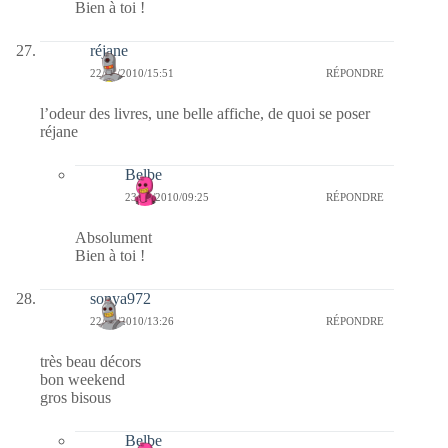
Bien à toi !
réjane
22/01/2010/15:51
RÉPONDRE
l’odeur des livres, une belle affiche, de quoi se poser
réjane
Belbe
23/01/2010/09:25
RÉPONDRE
Absolument
Bien à toi !
sonya972
22/01/2010/13:26
RÉPONDRE
très beau décors
bon weekend
gros bisous
Belbe