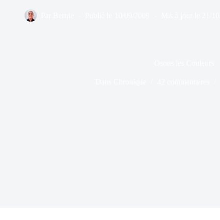
Par
Bernie
Publié le
10/09/2009
Mis à jour le
21/10
Osons les Couleurs
Dans
Chronique
42 commentaires