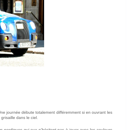
Une journée débute totalement différemment si en ouvrant les
risaille dans le ciel.
 nordiques qui eux n’hésitent pas à jouer avec les couleurs