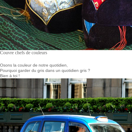
Couvre chefs de couleurs
Osons la couleur de notre quotidien,
Pourquoi garder du gris dans un quotidien gris ?
Bien à toi !