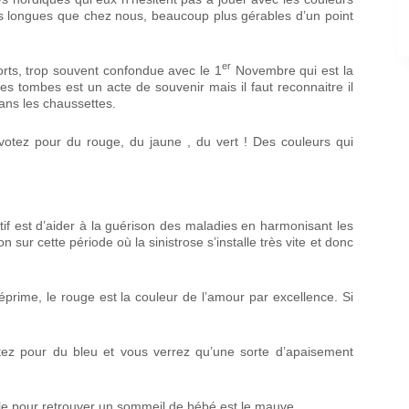
lus longues que chez nous, beaucoup plus gérables d’un point
er
ts, trop souvent confondue avec le 1
Novembre qui est la
les tombes est un acte de souvenir mais il faut reconnaitre il
 dans les chaussettes.
 votez pour du rouge, du jaune , du vert ! Des couleurs qui
tif est d’aider à la guérison des maladies en harmonisant les
n sur cette période où la sinistrose s’installe très vite et donc
déprime, le rouge est la couleur de l’amour par excellence. Si
optez pour du bleu et vous verrez qu’une sorte d’apaisement
able pour retrouver un sommeil de bébé est le mauve.