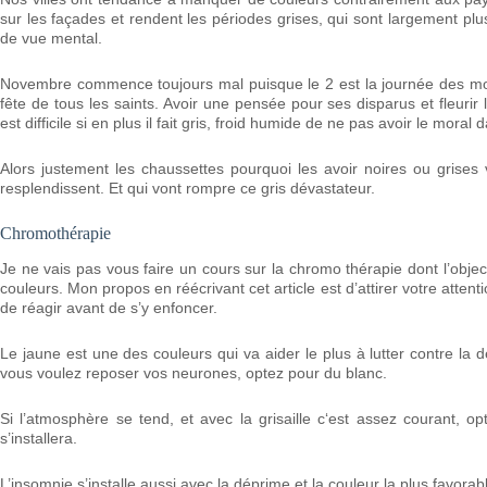
sur les façades et rendent les périodes grises, qui sont largement p
de vue mental.
Novembre commence toujours mal puisque le 2 est la journée des mor
fête de tous les saints. Avoir une pensée pour ses disparus et fleurir 
est difficile si en plus il fait gris, froid humide de ne pas avoir le moral
Alors justement les chaussettes pourquoi les avoir noires ou grises
resplendissent. Et qui vont rompre ce gris dévastateur.
Chromothérapie
Je ne vais pas vous faire un cours sur la chromo thérapie dont l’objec
couleurs. Mon propos en réécrivant cet article est d’attirer votre attentio
de réagir avant de s’y enfoncer.
Le jaune est une des couleurs qui va aider le plus à lutter contre la 
vous voulez reposer vos neurones, optez pour du blanc.
Si l’atmosphère se tend, et avec la grisaille c‘est assez courant, 
s’installera.
L’insomnie s’installe aussi avec la déprime et la couleur la plus favor