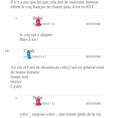
Il n’y a pas que lui que cela met de mauvaise humeur
même le coq français ne chante plus, il est en RTT
Belbe
03/09/2009/17:23
RÉPONDRE
le coq sait s’adapter .
Bien à toi !
Cyndy
02/09/2009/22:47
RÉPONDRE
Ah oui et l’arrt de dessiner,de créer,l’arrt en général rend
de bonne humeur
bonne nuit
bisoux
Cyndy
Belbe
03/09/2009/17:21
RÉPONDRE
créer .. toujours créer .. une bonne philo de la vie.