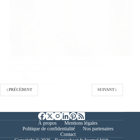
Maîtrisez l'art du bokeh : de la technique pure aux
astuces de pro, transformez vos arrière-plans en
tableaux oniriques.
By
Bernie
On
21/01/2026
14 commentaires
PRÉCÉDENT
SUIVANT
À propos
Mentions légales
Politique de confidentialité
Nos partenaires
Contact