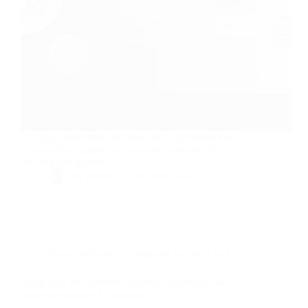
In 2026, WordPress becomes an AI-powered hub.
Explore the plugins that automate content, SEO,
security and growth.
By
Bernie
On
28/01/2026
Dans
Toulouse
Temps de lecture
3 min
Quels sont les différents moyens de prendre des
cours particuliers à Toulouse ?