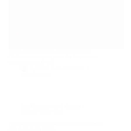
Rouge et Noir forment le duo le plus intense.
Découvrez mes astuces pour créer des contrastes
spectaculaires en février.
By
Bernie
On
02/02/2026
20 commentaires
Dans
Concours Jeux & Cadeaux
Temps de lecture
6 min
Blackjack en ligne les bases d’une stratégie simple
sans magie Ile De Casino