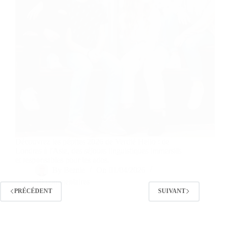
Découvrez les pépites 2026 de Verdié Hello : de
Londres à l'Asie, des séjours linguistiques immersifs
et responsables pour les ados.
By
Bernie
On
01/04/2026
10 commentaires
PRÉCÉDENT
SUIVANT