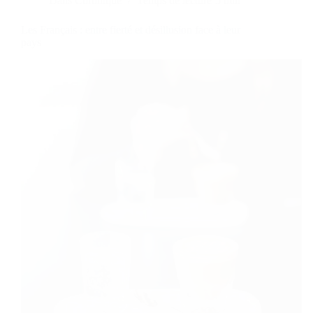
Dans
Chronique
Temps de lecture
5 min
Les Français : entre fierté et désillusion face à leur
pays