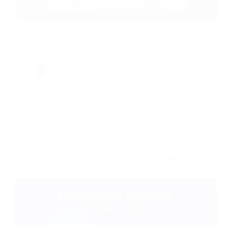
La France est souvent reconnue pour sa gastronomie,
son patrimoine historique, et son influence mondiale
dans divers domaines, de l’art à la mode. Mais qu’en
est-il des Français eux-mêmes ? Sont-ils fiers de leur
pays ? Étude Preply : la…
By
Bernie
On
06/11/2024
16 commentaires
Dans
Toulouse
Temps de lecture
5 min
Le phénomène Sneakers Corner s’invite à Nailloux
Outlet Village