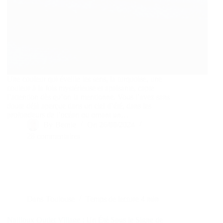
Une couleur qui éveille les sens, la turquoise, une
couleur à la fois mystérieuse et apaisante, capte
l’attention dès qu’on la mentionne. Vous l’avez sans
doute déjà aperçue dans un ciel d’été, dans les
profondeurs de l’océan ou ornant un…
By
Bernie
On
26/08/2024
28 commentaires
Dans
Toulouse
Temps de lecture
4 min
Nailloux Outlet Village : Un Été Sous le Signe de