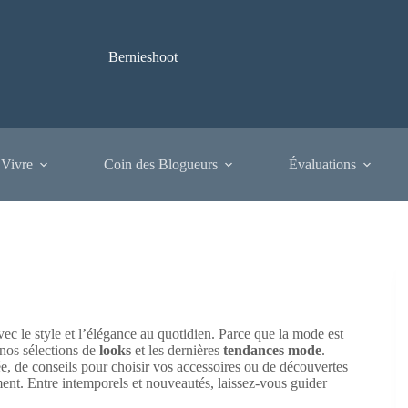
Bernieshoot
 Vivre
Coin des Blogueurs
Évaluations
c le style et l’élégance au quotidien. Parce que la mode est
 nos sélections de
looks
et les dernières
tendances mode
.
e, de conseils pour choisir vos accessoires ou de découvertes
ment. Entre intemporels et nouveautés, laissez-vous guider