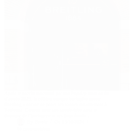
Après le succès rencontré par son Pop-Up store en fin
d’année 2023, la célèbre marque horlogère suisse
Breitling a décidé de poser ses valises durablement à
Toulouse. Connue pour son savoir-faire dans le
domaine de l’horlogerie et ses liens étroits…
By
Bernie
On
03/10/2024
10 commentaires