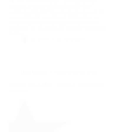
ALACLAIR ENSEMBLE : Les trappeurs bas-
canadiens d'Alaclair Ensemble foulent le sol
européen à l'été 2017. En concert à Bordeaux le 14
juillet à l’IBOAT. ALACLAIR ENSEMBLE La
formation francophone propage la tradition orale
québécoise sur des trames aux sonorités typiquement
ricaines.…
By
Bernie
On
13/07/2017
Dans
Musique
Temps de lecture
3 min
14 juillet – Pic du Midi – Concert de Murray Head
au sommet