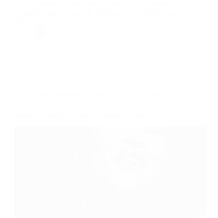
d’Albi, classée au patrimoine mondial de l’Unesco,
orchestrée par une équipe solidaire et 950 bénévoles.
Pause Guitare 2017…
By
Bernie
On
23/04/2017
2 commentaires
Dans
Musique
Temps de lecture
2 min
Djade en concert à Nimes le samedi 22 avril