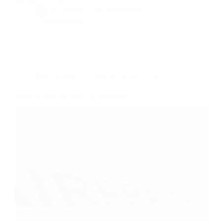
tête de N’PY est…
By
Bernie
On
24/02/2020
2 commentaires
Dans
Voyage
Temps de lecture
1 min
Alger et Oran en direct de Toulouse