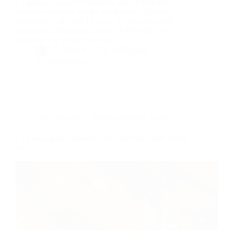
La grande chasse traditionnelle aux 60 000 œufs
attend les visiteurs lors du week-end de Pâques,
dimanche 12 et lundi 13 avril. Chasse aux œufs
géante pour Pâques au château de Merville Une
invitation à se perdre dans les…
By
Bernie
On
10/03/2020
2 commentaires
Dans
Voyage
Temps de lecture
2 min
La Compagnie : nouvelle carte des vins à bord 100%
bio