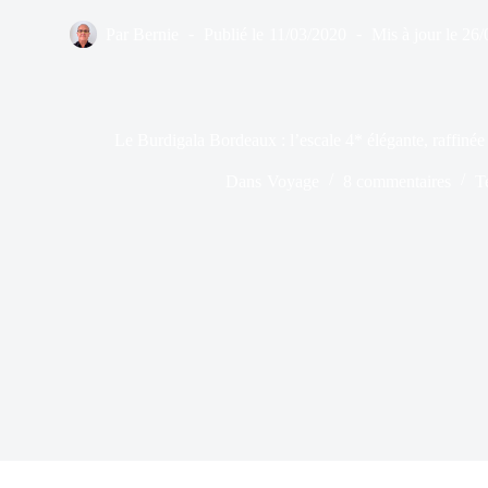
Par
Bernie
Publié le
11/03/2020
Mis à jour le
26/
Le Burdigala Bordeaux : l’escale 4* élégante, raffinée 
Dans
Voyage
8 commentaires
T