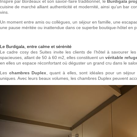
Inspiré par Bordeaux et son savoir-faire traditionnel, le
Burdigala pro
cuisine de marché alliant authenticité et modernité, ainsi qu’un bar c
vins.
Un moment entre amis ou collègues, un séjour en famille, une escap
une pause méritée ou inattendue dans ce superbe boutique-hôtel en p
Le Burdigala, entre calme et sérénité
Le cadre cosy des Suites invite les clients de l’hôtel à savourer les
spacieuses, allant de 50 à 60 m2, elles constituent un
véritable refug
en elles un espace réconfortant où déguster un grand cru dans le salo
Les
chambres Duplex
, quant à elles, sont idéales pour un séjou
uniques. Avec leurs beaux volumes, les chambres Duplex peuvent accue