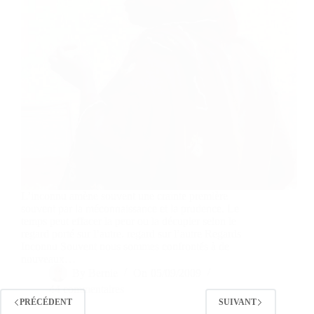
L’inconnu amène souvent une crainte première
souvent par la méconnaissance et la prudence. Le
temps peut effacer la peur ou la décupler selon le
regard porté sur l’autre. regard sur l’autre Regards
Inconnu Souvent nous sommes confrontés à de
nouveaux…
By
Bernie
On
05/09/2009
44 commentaires
PRÉCÉDENT
SUIVANT