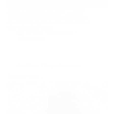
Un jour un ami africain nous contait : « l’africain
retrouve sa sagesse dans la misère ». Est-ce une
lueur au fonde du tunnel de la crise de se dire que
nous retrouvons des valeurs saines dans la misère ?
zèbre en Namibie L’homme…
By
Bernie
On
08/09/2009
34 commentaires
Dans
Photos
Temps de lecture
1 min
Regards sur l’autre …