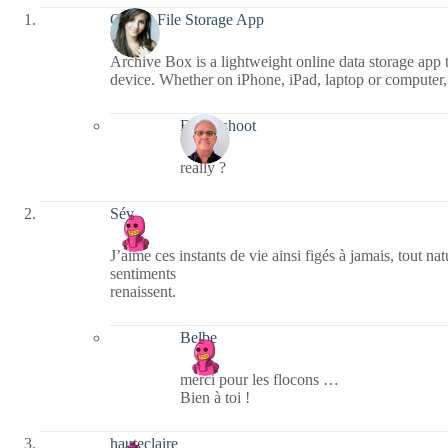
Online File Storage App
Archive Box is a lightweight online data storage app t
device. Whether on iPhone, iPad, laptop or computer
Bernieshoot
really ?
Sév
J’aime ces instants de vie ainsi figés à jamais, tout na
sentiments
renaissent.
Belbe
merci pour les flocons …
Bien à toi !
hauteclaire