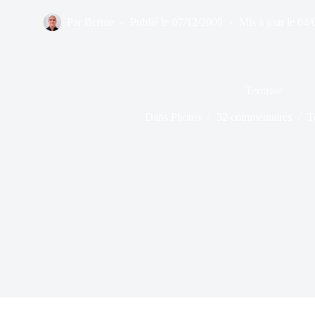
Par
Bernie
Publié le
07/12/2009
Mis à jour le
04/
Terrasse
Dans
Photos
32 commentaires
T