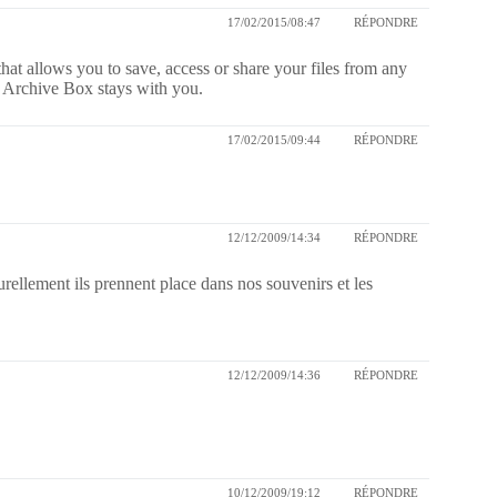
17/02/2015/08:47
RÉPONDRE
hat allows you to save, access or share your files from any
, Archive Box stays with you.
17/02/2015/09:44
RÉPONDRE
12/12/2009/14:34
RÉPONDRE
turellement ils prennent place dans nos souvenirs et les
12/12/2009/14:36
RÉPONDRE
10/12/2009/19:12
RÉPONDRE