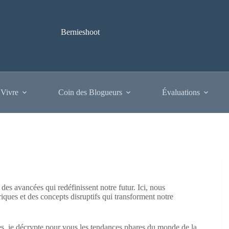
Bernieshoot
 Vivre
Coin des Blogueurs
Évaluations
 des avancées qui redéfinissent notre futur. Ici, nous
ues et des concepts disruptifs qui transforment notre
bles, je décrypte pour vous les tendances phares du monde de la