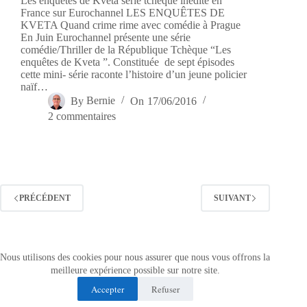
Les enquêtes de Kveta série tchèque inédite en
France sur Eurochannel LES ENQUÊTES DE
KVETA Quand crime rime avec comédie à Prague
En Juin Eurochannel présente une série
comédie/Thriller de la République Tchèque “Les
enquêtes de Kveta ”. Constituée de sept épisodes
cette mini- série raconte l’histoire d’un jeune policier
naïf…
By
Bernie
On
17/06/2016
2 commentaires
PRÉCÉDENT
SUIVANT
Nous utilisons des cookies pour nous assurer que nous vous offrons la
À propos
Mentions légales
meilleure expérience possible sur notre site.
Politique de confidentialité
Nos partenaires
Accepter
Refuser
Contact