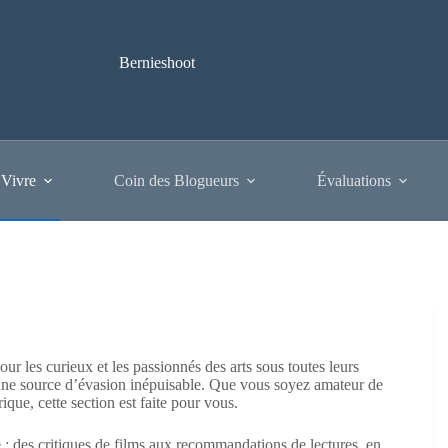
Bernieshoot
 Vivre
Coin des Blogueurs
Évaluations
ur les curieux et les passionnés des arts sous toutes leurs
t une source d’évasion inépuisable. Que vous soyez amateur de
ique, cette section est faite pour vous.
e : des critiques de films aux recommandations de lectures, en