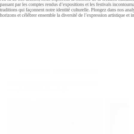
passant par les comptes rendus d’expositions et les festivals incontourn
traditions qui façonnent notre identité culturelle. Plongez dans nos analy
horizons et célébrer ensemble la diversité de l’expression artistique et in
Dans
Culture
Temps de lecture
3 min
Le musée de l’Armée investit Pinterest avec un
compte dédié à l’uniformologie