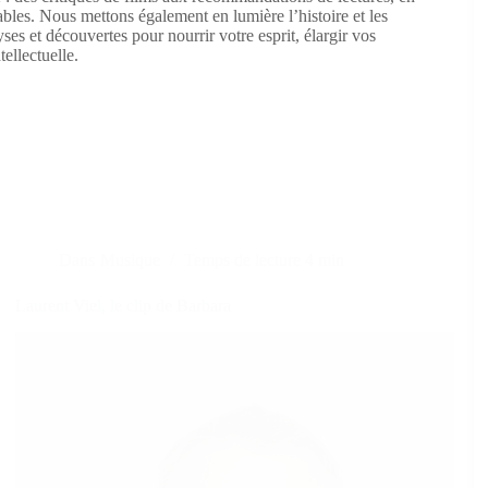
ables. Nous mettons également en lumière l’histoire et les
ses et découvertes pour nourrir votre esprit, élargir vos
tellectuelle.
Dans
Musique
Temps de lecture
4 min
Laurent Viel, le clip de Barbara