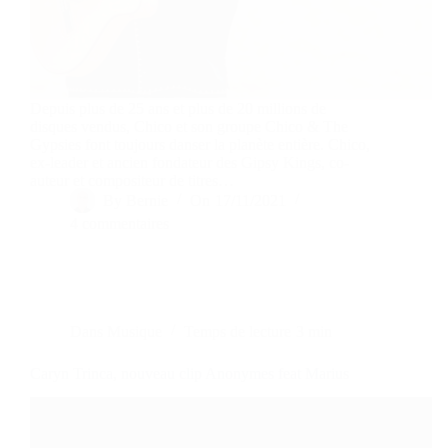
Depuis plus de 25 ans et plus de 20 millions de
disques vendus, Chico et son groupe Chico & The
Gypsies font toujours danser la planète entière. Chico,
ex-leader et ancien fondateur des Gipsy Kings, co-
auteur et compositeur de titres…
By
Bernie
On
17/11/2021
4 commentaires
Dans
Musique
Temps de lecture
3 min
Caryn Trinca, nouveau clip Anonymes feat Marius