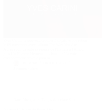
Yves Carini, le nouveau crooner français, est de retour
le 05 novembre avec l'album The Way You Are.
Après avoir dévoilé sa reprise de l'Hymne à l'Amour,
puis Un Homme Heureux, le chanteur à la voix
exceptionnelle dévoile pour la…
By
Bernie
On
09/11/2021
8 commentaires
Dans
Musique
Temps de lecture
3 min
Docteur H, le clip de Padre Mío