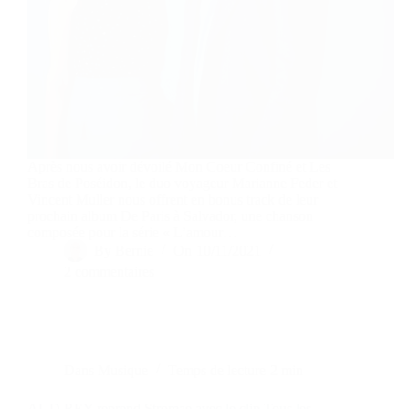
Après nous avoir dévoilé Mon Coeur Confiné et Les
Bras de Poséidon, le duo voyageur Marianne Feder et
Vincent Muller nous offrent en bonus track de leur
prochain album De Paris à Salvador, une chanson
composée pour la série « L’amour…
By
Bernie
On
10/11/2021
2 commentaires
Dans
Musique
Temps de lecture
2 min
AUD REY reprend Stromae avec le clip Tous les