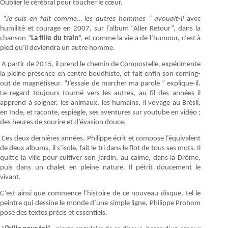
Oublier le cérébral pour toucher le cœur.
”
Je suis en fait comme… les autres hommes “ avouait-il
avec
humilité et courage en 2007, sur l’album “Aller Retour”, dans la
chanson “
La fille du train
“, et comme la vie a de l’humour, c’est à
pied qu’il deviendra un autre homme.
A partir de 2015, il prend le chemin de Compostelle, expérimente
la pleine présence en centre boudhiste, et fait enfin son coming-
out de magnétiseur. “J’essaie de marcher ma parole “ explique-il.
Le regard toujours tourné vers les autres, au fil des années il
apprend à soigner, les animaux, les humains, il voyage au Brésil,
en Inde, et raconte, espiègle, ses aventures sur youtube en vidéo ;
des heures de sourire et d’évasion douce.
Ces deux dernières années, Philippe écrit et compose l’équivalent
de deux albums, il s’isole, fait le tri dans le flot de tous ses mots. Il
quitte la ville pour cultiver son jardin, au calme, dans la Drôme,
puis dans un chalet en pleine nature. Il pétrit doucement le
vivant.
C’est ainsi que commence l’histoire de ce nouveau disque, tel le
peintre qui dessine le monde d’une simple ligne, Philippe Prohom
pose des textes précis et essentiels.