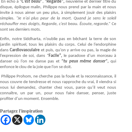
En écho à “
C’est beau”
, “
Regarde”,
neuvième et dernier titre du
disque, épilogue malin, Philippe nous prend par la main et nous
invite à nous aimer un peu plus, à simplement jouir des plaisirs
simples.
“Je n’ai plus peur de la mort. Quand je sens le soleil
réchauffer mes doigts, Regarde, c’est beau. Écoute, regarde.”
Ce
sont ses derniers mots.
Enfin, notre Siddharta, n’oublie pas en bêchant la terre de son
jardin spirituel, tous les plaisirs du corps. Celui de l’endorphine
dans
Cardiovasculaire
et puis, qu’on y arrive ou pas, la magie de
l’expression de soi, dans “
Facile”,
le paradoxe d’un morceau à
danser où l’on ne danse pas et
“tu peux même danser”,
qui
enfonce le clou de la joie que l’on se doit.
Philippe Prohom, ne cherche pas la foule et la reconnaissance, il
nous couvre de tendresse et nous rapproche du vrai, il viendra si
vous lui demandez, chanter chez vous, parce qu’il veut nous
connaître, un par un, pour nous faire danser, penser, juste
profiter d’un moment. Ensemble.
Partagez l'inspiration