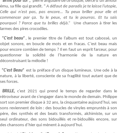
“
Brille pour toi”,
pierre angulaire de ce disque, berce d’un amour
ému, sa fille qui grandit. ”
A défaut de paradis je te laisse l’utopie,
Celle qui n’est pas, pas encore… Tu peux briller pour elle et
commencer par ça. Tu le peux, et tu le pourras. Et tu sais
pourquoi ? Parce que tu brilles déjà.”
Une chanson à tirer les
larmes des pires crocodiles.
“C’est beau”
, le premier titre de l’album est tout cabossé, un
objet sonore, en boucle de mots et en fracas. C’est beau mais
pour encore combien de temps ? Il en faut un esprit farceur, pour
questionner la solidité de l’harmonie de la nature en
déconstruisant la mélodie !
“C’est Beau”
est la préface d’un disque lumineux. Une ode à la
nature, à la liberté, consciente de sa fragilité tout autant que de
ses forces.
BRILLE,
c’est 2021 qui prend le temps de regarder dans le
rétroviseur avant de s’engager dans le monde de demain. Philippe
sort son premier disque à 32 ans, la cinquantaine aujourd’hui, ses
sons reviennent de loin : des boucles de vinyles empruntés à son
père, des synthés et des beats transformés, alchimiste, sur un
seul ordinateur, des sons bidouillés et re-bidouillés encore, sur
des chansons d’hier qui mènent à aujourd’hui.