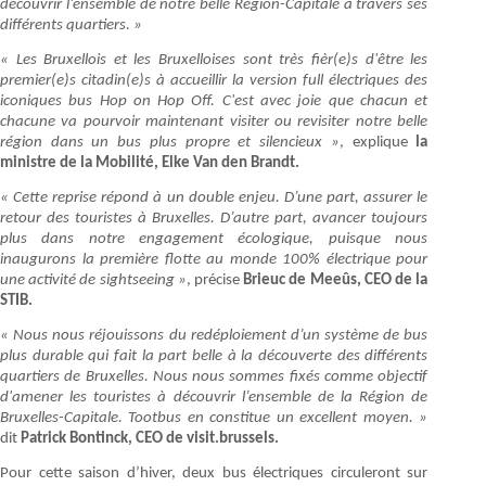
découvrir l’ensemble de notre belle Région-Capitale à travers ses
différents quartiers. »
« Les Bruxellois et les Bruxelloises sont très fièr(e)s d'être les
premier(e)s citadin(e)s à accueillir la version full électriques des
iconiques bus Hop on Hop Off. C'est avec joie que chacun et
chacune va pourvoir maintenant visiter ou revisiter notre belle
région dans un bus plus propre et silencieux »
, explique
la
ministre de la Mobilité, Elke Van den Brandt.
« Cette reprise répond à un double enjeu. D’une part, assurer le
retour des touristes à Bruxelles. D’autre part, avancer toujours
plus dans notre engagement écologique, puisque nous
inaugurons la première flotte au monde 100% électrique pour
une activité de sightseeing »
, précise
Brieuc de Meeûs, CEO de la
STIB.
« Nous nous réjouissons du redéploiement d’un système de bus
plus durable qui fait la part belle à la découverte des différents
quartiers de Bruxelles. Nous nous sommes fixés comme objectif
d'amener les touristes à découvrir l’ensemble de la Région de
Bruxelles-Capitale. Tootbus en constitue un excellent moyen. »
dit
Patrick Bontinck, CEO de visit.brussels.
Pour cette saison d’hiver, deux bus électriques circuleront sur