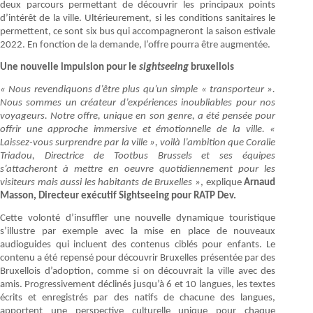
deux parcours permettant de découvrir les principaux points
d’intérêt de la ville. Ultérieurement, si les conditions sanitaires le
permettent, ce sont six bus qui accompagneront la saison estivale
2022. En fonction de la demande, l’offre pourra être augmentée.
Une nouvelle impulsion pour le
sightseeing
bruxellois
« Nous revendiquons d’être plus qu’un simple « transporteur ».
Nous sommes un créateur d’expériences inoubliables pour nos
voyageurs. Notre offre, unique en son genre, a été pensée pour
offrir une approche immersive et émotionnelle de la ville. «
Laissez-vous surprendre par la ville », voilà l’ambition que Coralie
Triadou, Directrice de Tootbus Brussels et ses équipes
s’attacheront à mettre en oeuvre quotidiennement pour les
visiteurs mais aussi les habitants de Bruxelles »
, explique
Arnaud
Masson, Directeur exécutif Sightseeing pour RATP Dev.
Cette volonté d’insuffler une nouvelle dynamique touristique
s’illustre par exemple avec la mise en place de nouveaux
audioguides qui incluent des contenus ciblés pour enfants. Le
contenu a été repensé pour découvrir Bruxelles présentée par des
Bruxellois d’adoption, comme si on découvrait la ville avec des
amis. Progressivement déclinés jusqu’à 6 et 10 langues, les textes
écrits et enregistrés par des natifs de chacune des langues,
apportent une perspective culturelle unique pour chaque