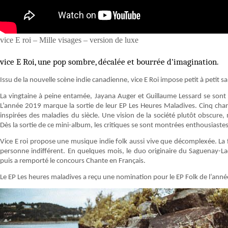
vice E roi – Mille visages – version de luxe
vice E Roi, une pop sombre, décalée et bourrée d'imagination.
Issu de la nouvelle scène indie canadienne, vice E Roi impose petit à petit 
La vingtaine à peine entamée, Jayana Auger et Guillaume Lessard se sont 
L’année 2019 marque la sortie de leur EP Les Heures Maladives. Cinq chan
inspirées des maladies du siècle. Une vision de la société plutôt obscure,
Dès la sortie de ce mini-album, les critiques se sont montrées enthousiastes
Vice E roi propose une musique indie folk aussi vive que décomplexée. La f
personne indifférent. En quelques mois, le duo originaire du Saguenay-Lac 
puis a remporté le concours Chante en Français.
Le EP Les heures maladives a reçu une nomination pour le EP Folk de l’an