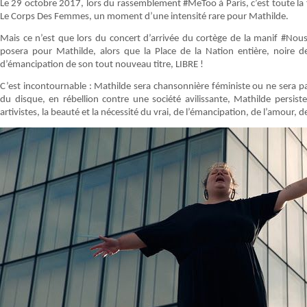
Le 29 octobre 2017, lors du rassemblement #MeToo à Paris, c’est toute la f
Le Corps Des Femmes, un moment d’une intensité rare pour Mathilde.
Mais ce n’est que lors du concert d’arrivée du cortège de la manif #No
posera pour Mathilde, alors que la Place de la Nation entière, noire d
d’émancipation de son tout nouveau titre, LIBRE !
C’est incontournable : Mathilde sera chansonnière féministe ou ne sera pa
du disque, en rébellion contre une société avilissante, Mathilde persist
artivistes, la beauté et la nécessité du vrai, de l’émancipation, de l’amour, de 