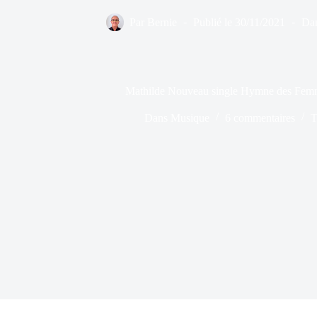
Par
Bernie
Publié le
30/11/2021
Da
Mathilde Nouveau single Hymne des Femm
Dans
Musique
6 commentaires
T