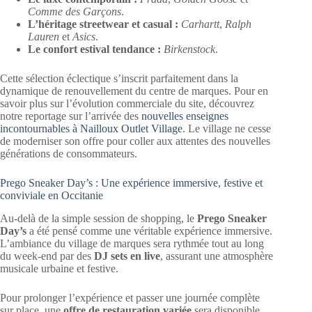
Comme des Garçons
.
L’héritage streetwear et casual :
Carhartt
,
Ralph
Lauren
et
Asics
.
Le confort estival tendance :
Birkenstock
.
Cette sélection éclectique s’inscrit parfaitement dans la
dynamique de renouvellement du centre de marques. Pour en
savoir plus sur l’évolution commerciale du site, découvrez
notre reportage sur l’arrivée des
nouvelles enseignes
incontournables à Nailloux Outlet Village
. Le village ne cesse
de moderniser son offre pour coller aux attentes des nouvelles
générations de consommateurs.
Prego Sneaker Day’s : Une expérience immersive, festive et
conviviale en Occitanie
Au-delà de la simple session de shopping, le
Prego Sneaker
Day’s
a été pensé comme une véritable expérience immersive.
L’ambiance du village de marques sera rythmée tout au long
du week-end par des
DJ sets en live
, assurant une atmosphère
musicale urbaine et festive.
Pour prolonger l’expérience et passer une journée complète
sur place, une
offre de restauration variée
sera disponible.