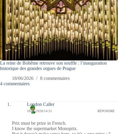
La reine de Bohême retrouve son souffle : l’inauguration
historique des grandes orgues de Prague
18/06/2026
8 commentaires
4 commentaires
London Caller
18/02/2026/14:51
RÉPONDRE
Prix must be prize in French.
I know the supermarket Monoprix.
But it doesn’t make sense here, so it’s « one prize »?