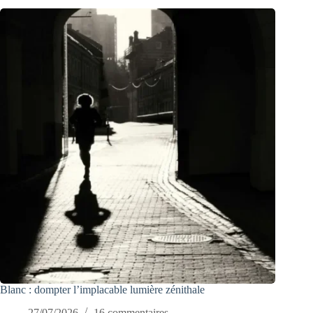
Blanc : dompter l’implacable lumière zénithale
27/07/2026
16 commentaires