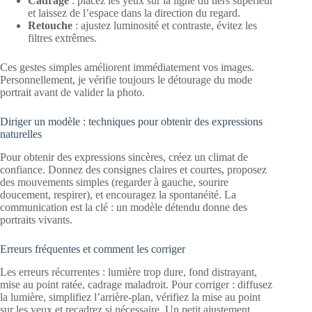
Cadrage
: placez les yeux sur la ligne du tiers supérieur
et laissez de l’espace dans la direction du regard.
Retouche
: ajustez luminosité et contraste, évitez les
filtres extrêmes.
Ces gestes simples améliorent immédiatement vos images.
Personnellement, je vérifie toujours le détourage du mode
portrait avant de valider la photo.
Diriger un modèle : techniques pour obtenir des expressions
naturelles
Pour obtenir des expressions sincères, créez un climat de
confiance. Donnez des consignes claires et courtes, proposez
des mouvements simples (regarder à gauche, sourire
doucement, respirer), et encouragez la spontanéité. La
communication est la clé : un modèle détendu donne des
portraits vivants.
Erreurs fréquentes et comment les corriger
Les erreurs récurrentes : lumière trop dure, fond distrayant,
mise au point ratée, cadrage maladroit. Pour corriger : diffusez
la lumière, simplifiez l’arrière‑plan, vérifiez la mise au point
sur les yeux et recadrez si nécessaire. Un petit ajustement