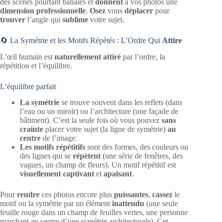
des scènes pourtant banales et
donnent
à vos photos une
dimension professionnelle
.
Osez
vous
déplacer
pour
trouver
l’angle qui
sublime
votre sujet.
🔄 La Symétrie et les Motifs Répétés : L’Ordre Qui
Attire
L’œil humain est
naturellement attiré
par l’ordre, la
répétition et l’équilibre.
L’équilibre parfait
La symétrie
se trouve souvent dans les reflets (dans
l’eau ou un miroir) ou l’architecture (une façade de
bâtiment). C’est la seule fois où vous pouvez
sans
crainte
placer votre sujet (la ligne de symétrie)
au
centre
de l’image.
Les motifs répétitifs
sont des formes, des couleurs ou
des lignes qui se
répètent
(une série de fenêtres, des
vagues, un champ de fleurs). Un motif répétitif est
visuellement captivant
et
apaisant
.
Pour
rendre
ces photos encore plus
puissantes
,
cassez
le
motif ou la symétrie par un élément
inattendu
(une seule
feuille rouge dans un champ de feuilles vertes, une personne
marchant au centre d’une symétrie architecturale). Cet