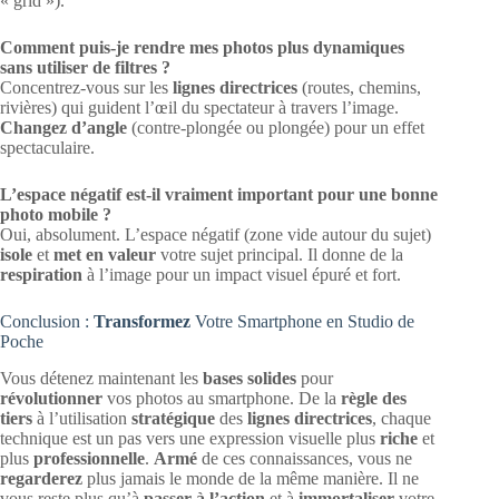
« grid »).
Comment puis-je rendre mes photos plus dynamiques
sans utiliser de filtres ?
Concentrez-vous sur les
lignes directrices
(routes, chemins,
rivières) qui guident l’œil du spectateur à travers l’image.
Changez d’angle
(contre-plongée ou plongée) pour un effet
spectaculaire.
L’espace négatif est-il vraiment important pour une bonne
photo mobile ?
Oui, absolument. L’espace négatif (zone vide autour du sujet)
isole
et
met en valeur
votre sujet principal. Il donne de la
respiration
à l’image pour un impact visuel épuré et fort.
Conclusion :
Transformez
Votre Smartphone en Studio de
Poche
Vous détenez maintenant les
bases solides
pour
révolutionner
vos photos au smartphone. De la
règle des
tiers
à l’utilisation
stratégique
des
lignes directrices
, chaque
technique est un pas vers une expression visuelle plus
riche
et
plus
professionnelle
.
Armé
de ces connaissances, vous ne
regarderez
plus jamais le monde de la même manière. Il ne
vous reste plus qu’à
passer à l’action
et à
immortaliser
votre