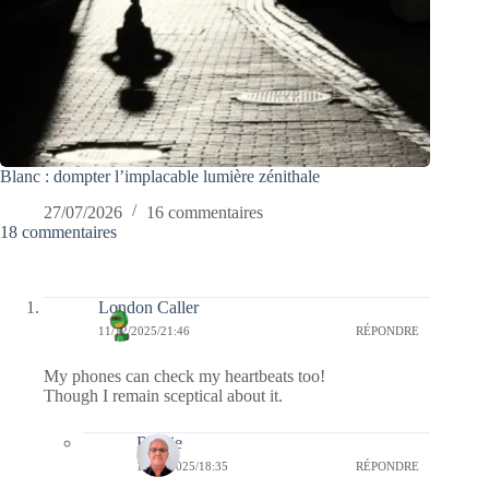
Blanc : dompter l’implacable lumière zénithale
27/07/2026
16 commentaires
18 commentaires
London Caller
11/12/2025/21:46
RÉPONDRE
My phones can check my heartbeats too!
Though I remain sceptical about it.
Bernie
13/12/2025/18:35
RÉPONDRE