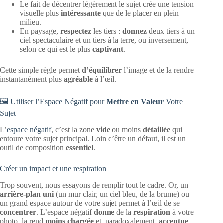
Le fait de décentrer légèrement le sujet crée une tension
visuelle plus
intéressante
que de le placer en plein
milieu.
En paysage,
respectez
les tiers :
donnez
deux tiers à un
ciel spectaculaire et un tiers à la terre, ou inversement,
selon ce qui est le plus
captivant
.
Cette simple règle permet
d’équilibrer
l’image et de la rendre
instantanément plus
agréable
à l’œil.
🖼️ Utiliser l’Espace Négatif pour
Mettre en Valeur
Votre
Sujet
L’
espace négatif
, c’est la zone
vide
ou moins
détaillée
qui
entoure votre sujet principal. Loin d’être un défaut, il est un
outil de composition
essentiel
.
Créer un impact et une respiration
Trop souvent, nous essayons de remplir tout le cadre. Or, un
arrière-plan uni
(un mur clair, un ciel bleu, de la brume) ou
un grand espace autour de votre sujet permet à l’œil de se
concentrer
. L’espace négatif
donne
de la
respiration
à votre
photo, la rend
moins chargée
et, paradoxalement,
accentue