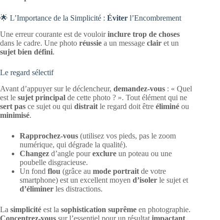
🌟 L’Importance de la Simplicité :
Éviter
l’Encombrement
Une erreur courante est de vouloir
inclure trop de choses
dans le cadre. Une photo
réussie
a un message
clair
et un
sujet bien défini
.
Le regard sélectif
Avant d’appuyer sur le déclencheur,
demandez-vous
: « Quel
est le
sujet principal
de cette photo ? ». Tout élément qui ne
sert pas
ce sujet ou qui
distrait
le regard doit être
éliminé
ou
minimisé
.
Rapprochez-vous
(utilisez vos pieds, pas le zoom
numérique, qui dégrade la qualité).
Changez
d’angle pour
exclure
un poteau ou une
poubelle disgracieuse.
Un fond
flou
(grâce au
mode portrait
de votre
smartphone) est un excellent moyen
d’isoler
le sujet et
d’éliminer
les distractions.
La
simplicité
est la
sophistication suprême
en photographie.
Concentrez-vous
sur l’essentiel pour un résultat
impactant
.