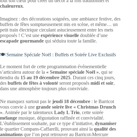
tout son cœur pour créer un décor à la fois traditionnel et
chaleureux
.
Imaginez : des décorations soignées, une ambiance festive, des
buffets de fêtes somptueusement mis en scène, et même… un
petit train électrique circulant astucieusement entre les mets
proposés ! C’est une
expérience visuelle
doublée d’une
escapade gourmande
qui séduira toute la famille.
🍽️ Semaine Spéciale Noël : Buffets et Soirée Live Exclusifs
Le moment fort de cette programmation événementielle
s’articulera autour de la
« Semaine spéciale Noël »
, qui se
tiendra du
15 au 19 décembre 2025
. Durant ces cinq jours,
des
buffets de fêtes à volonté
seront proposés
midi et soir
,
dans une atmosphère toujours plus conviviale.
Ne manquez surtout pas le
jeudi 18 décembre
: le Barricot
vous convie à une
grande soirée live « Christmas Drunch
»
. Animée par le talentueux
Lady L Trio
, cette soirée
mélange
musique, dégustation raffinée et convivialité.
L’établissement souhaite, par ce type d’initiative,
dynamiser
le quartier Compans-Caffarelli, prouvant ainsi la
qualité des
animations
que l’on peut retrouver au Barricot-Mercure