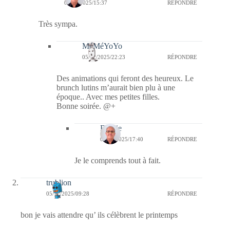
05/12/2025/15:37
RÉPONDRE
Très sympa.
MéMéYoYo
05/12/2025/22:23
RÉPONDRE
Des animations qui feront des heureux. Le
brunch lutins m’aurait bien plu à une
époque.. Avec mes petites filles.
Bonne soirée. @+
Bernie
08/12/2025/17:40
RÉPONDRE
Je le comprends tout à fait.
trublion
05/12/2025/09:28
RÉPONDRE
bon je vais attendre qu’ ils célèbrent le printemps