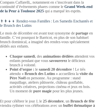
Compans Caffarelli,, notamment en s’inscrivant dans la
continuité d’événements phares comme le
Grand Week-end
de la Peur à Toulouse 2025
qui a marqué les esprits.
👨‍👩‍👧‍👦 Rendez-vous Familles : Les Samedis Enchantés et
le Brunch des Lutins
Le mois de décembre est avant tout synonyme de
partage
en
famille. C’est pourquoi le Barricot, en plus de son habituel
brunch dominical, a imaginé des rendez-vous spécialement
dédiés aux enfants.
Chaque samedi
, des
animations dédiées
attendent vos
enfants pendant que vous
savourerez
le délicieux
brunch à volonté.
Point d’orgue :
le
samedi 20 décembre
! Le très
attendu
« Brunch des Lutins »
accueillera la
visite du
Père Noël
en personne. Au programme : stand
maquillage, ateliers pâtisserie, château gonflable,
activités créatives, projections cinéma et jeux en bois.
Un moment de
pure magie
pour les plus jeunes.
Et pour célébrer le jour J, le
25 décembre
, un
Brunch de fête
viendra rythmer vos célébrations avec un
buffet thématique à