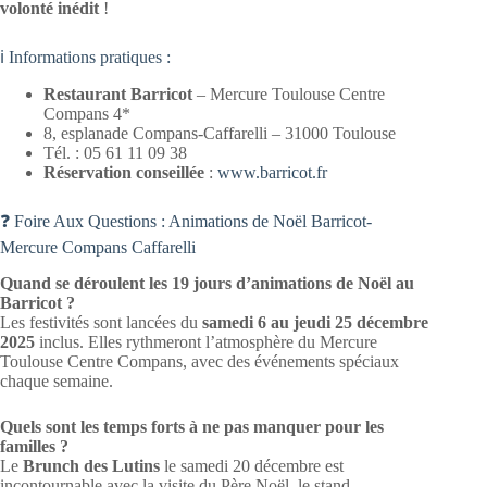
volonté inédit
!
ℹ️ Informations pratiques :
Restaurant Barricot
– Mercure Toulouse Centre
Compans 4*
8, esplanade Compans-Caffarelli – 31000 Toulouse
Tél. : 05 61 11 09 38
Réservation conseillée
:
www.barricot.fr
❓ Foire Aux Questions : Animations de Noël Barricot-
Mercure Compans Caffarelli
Quand se déroulent les 19 jours d’animations de Noël au
Barricot ?
Les festivités sont lancées du
samedi 6 au jeudi 25 décembre
2025
inclus. Elles rythmeront l’atmosphère du Mercure
Toulouse Centre Compans, avec des événements spéciaux
chaque semaine.
Quels sont les temps forts à ne pas manquer pour les
familles ?
Le
Brunch des Lutins
le samedi 20 décembre est
incontournable avec la visite du Père Noël, le stand