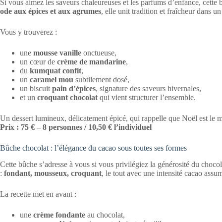
Si vous aimez les saveurs chaleureuses et les parfums d’enfance, cet
ode aux épices et aux agrumes
, elle unit tradition et fraîcheur dans u
Vous y trouverez :
une
mousse vanille
onctueuse,
un cœur de
crème de mandarine
,
du
kumquat confit
,
un
caramel mou
subtilement dosé,
un biscuit
pain d’épices
, signature des saveurs hivernales,
et un
croquant chocolat
qui vient structurer l’ensemble.
Un dessert lumineux, délicatement épicé, qui rappelle que Noël est le 
Prix : 75 € – 8 personnes / 10,50 € l’individuel
Bûche chocolat : l’élégance du cacao sous toutes ses formes
Cette bûche s’adresse à vous si vous privilégiez la générosité du chocol
:
fondant, mousseux, croquant
, le tout avec une intensité cacao assu
La recette met en avant :
une
crème fondante
au chocolat,