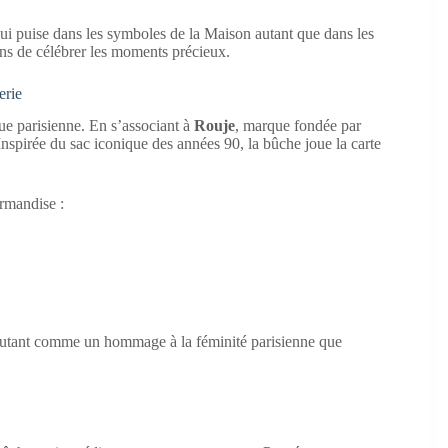
ui puise dans les symboles de la Maison autant que dans les
açons de célébrer les moments précieux.
erie
ique parisienne. En s’associant à
Rouje
, marque fondée par
 Inspirée du sac iconique des années 90, la bûche joue la carte
urmandise :
e autant comme un hommage à la féminité parisienne que