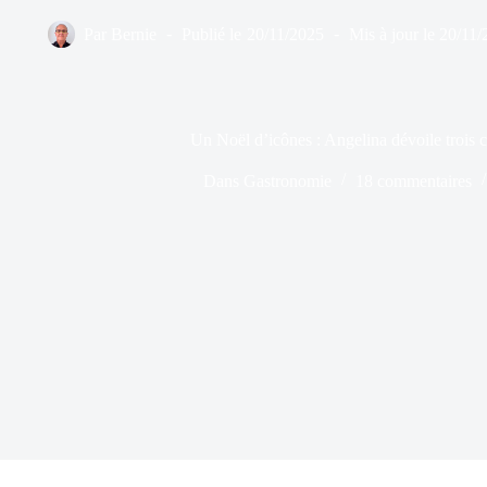
Par
Bernie
Publié le
20/11/2025
Mis à jour le
20/11/
Un Noël d’icônes : Angelina dévoile trois 
Dans
Gastronomie
18 commentaires