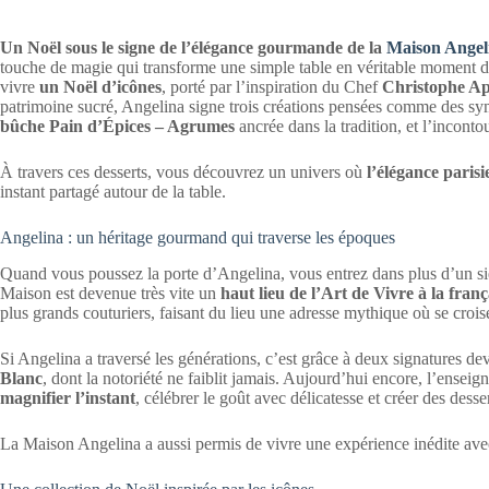
Un Noël sous le signe de l’élégance gourmande de la
Maison Angel
touche de magie qui transforme une simple table en véritable moment d
vivre
un Noël d’icônes
, porté par l’inspiration du Chef
Christophe Ap
patrimoine sucré, Angelina signe trois créations pensées comme des s
bûche Pain d’Épices – Agrumes
ancrée dans la tradition, et l’incont
À travers ces desserts, vous découvrez un univers où
l’élégance paris
instant partagé autour de la table.
Angelina : un héritage gourmand qui traverse les époques
Quand vous poussez la porte d’Angelina, vous entrez dans plus d’un si
Maison est devenue très vite un
haut lieu de l’Art de Vivre à la franç
plus grands couturiers, faisant du lieu une adresse mythique où se croise
Si Angelina a traversé les générations, c’est grâce à deux signatures d
Blanc
, dont la notoriété ne faiblit jamais. Aujourd’hui encore, l’enseig
magnifier l’instant
, célébrer le goût avec délicatesse et créer des dess
La Maison Angelina a aussi permis de vivre une expérience inédite ave