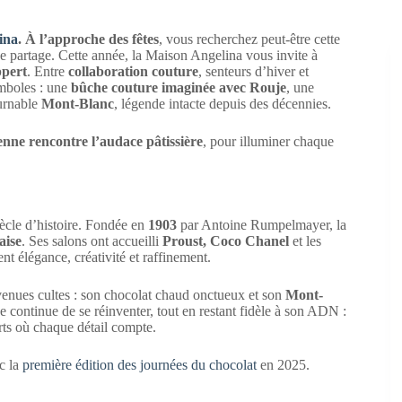
ina
. À l’approche des fêtes
, vous recherchez peut-être cette
e partage. Cette année, la Maison Angelina vous invite à
pert
. Entre
collaboration couture
, senteurs d’hiver et
ymboles : une
bûche couture imaginée avec Rouje
, une
ournable
Mont-Blanc
, légende intacte depuis des décennies.
ienne rencontre l’audace pâtissière
, pour illuminer chaque
ècle d’histoire. Fondée en
1903
par Antoine Rumpelmayer, la
aise
. Ses salons ont accueilli
Proust, Coco Chanel
et les
nt élégance, créativité et raffinement.
evenues cultes : son chocolat chaud onctueux et son
Mont-
ne continue de se réinventer, tout en restant fidèle à son ADN :
erts où chaque détail compte.
c la
première édition des journées du chocolat
en 2025.