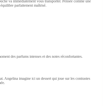
te bûche va immédiatement vous transporter. Pensée comme une
n équilibre parfaitement maîtrisé.
moment des parfums intenses et des notes réconfortantes.
at. Angelina imagine ici un dessert qui joue sur les contrastes
mée.