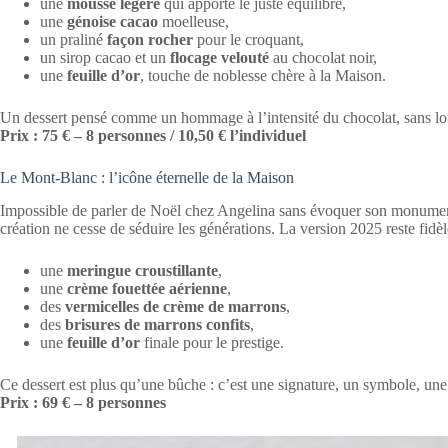
une
mousse légère
qui apporte le juste équilibre,
une
génoise cacao
moelleuse,
un praliné
façon rocher
pour le croquant,
un sirop cacao et un
flocage velouté
au chocolat noir,
une
feuille d’or
, touche de noblesse chère à la Maison.
Un dessert pensé comme un hommage à l’intensité du chocolat, sans lo
Prix : 75 € – 8 personnes / 10,50 € l’individuel
Le Mont-Blanc : l’icône éternelle de la Maison
Impossible de parler de Noël chez Angelina sans évoquer son monumen
création ne cesse de séduire les générations. La version 2025 reste fidèle
une
meringue croustillante
,
une
crème fouettée aérienne
,
des
vermicelles de crème de marrons
,
des
brisures de marrons confits
,
une
feuille d’or
finale pour le prestige.
Ce dessert est plus qu’une bûche : c’est une signature, un symbole, une
Prix : 69 € – 8 personnes