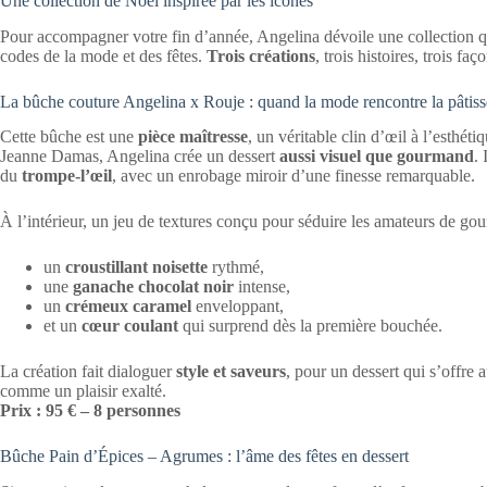
Une collection de Noël inspirée par les icônes
Pour accompagner votre fin d’année, Angelina dévoile une collection q
codes de la mode et des fêtes.
Trois créations
, trois histoires, trois f
La bûche couture Angelina x Rouje : quand la mode rencontre la pâtiss
Cette bûche est une
pièce maîtresse
, un véritable clin d’œil à l’esthét
Jeanne Damas, Angelina crée un dessert
aussi visuel que gourmand
.
du
trompe-l’œil
, avec un enrobage miroir d’une finesse remarquable.
À l’intérieur, un jeu de textures conçu pour séduire les amateurs de go
un
croustillant noisette
rythmé,
une
ganache chocolat noir
intense,
un
crémeux caramel
enveloppant,
et un
cœur coulant
qui surprend dès la première bouchée.
La création fait dialoguer
style et saveurs
, pour un dessert qui s’offr
comme un plaisir exalté.
Prix : 95 € – 8 personnes
Bûche Pain d’Épices – Agrumes : l’âme des fêtes en dessert