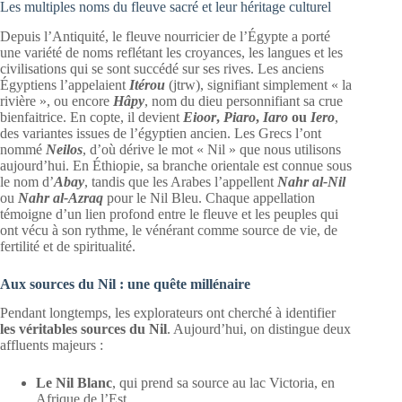
Les multiples noms du fleuve sacré et leur héritage culturel
Depuis l’Antiquité, le fleuve nourricier de l’Égypte a porté
une variété de noms reflétant les croyances, les langues et les
civilisations qui se sont succédé sur ses rives. Les anciens
Égyptiens l’appelaient
Itérou
(jtrw), signifiant simplement « la
rivière », ou encore
Hâpy
, nom du dieu personnifiant sa crue
bienfaitrice. En copte, il devient
Eioor
,
Piaro
,
Iaro
ou
Iero
,
des variantes issues de l’égyptien ancien. Les Grecs l’ont
nommé
Neilos
, d’où dérive le mot « Nil » que nous utilisons
aujourd’hui. En Éthiopie, sa branche orientale est connue sous
le nom d’
Abay
, tandis que les Arabes l’appellent
Nahr al-Nil
ou
Nahr al-Azraq
pour le Nil Bleu. Chaque appellation
témoigne d’un lien profond entre le fleuve et les peuples qui
ont vécu à son rythme, le vénérant comme source de vie, de
fertilité et de spiritualité.
Aux sources du Nil : une quête millénaire
Pendant longtemps, les explorateurs ont cherché à identifier
les véritables sources du Nil
. Aujourd’hui, on distingue deux
affluents majeurs :
Le Nil Blanc
, qui prend sa source au lac Victoria, en
Afrique de l’Est.