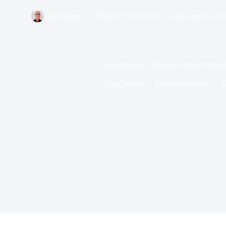
Par
Bernie
Publié le
01/09/2025
Mis à jour le
01/
La Garonne à Toulouse : miroir vivant 
Dans
Photos
24 commentaires
T