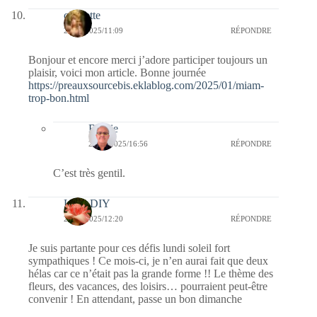
cigalette
27/01/2025/11:09
RÉPONDRE
Bonjour et encore merci j’adore participer toujours un
plaisir, voici mon article. Bonne journée
https://preauxsourcebis.eklablog.com/2025/01/miam-
trop-bon.html
Bernie
28/01/2025/16:56
RÉPONDRE
C’est très gentil.
Lady DIY
26/01/2025/12:20
RÉPONDRE
Je suis partante pour ces défis lundi soleil fort
sympathiques ! Ce mois-ci, je n’en aurai fait que deux
hélas car ce n’était pas la grande forme !! Le thème des
fleurs, des vacances, des loisirs… pourraient peut-être
convenir ! En attendant, passe un bon dimanche