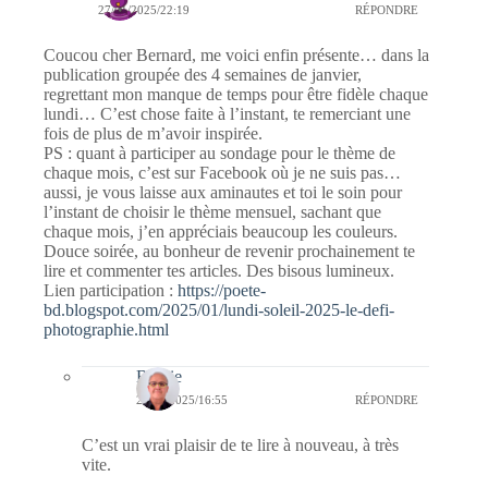
27/01/2025/22:19
RÉPONDRE
Coucou cher Bernard, me voici enfin présente… dans la
publication groupée des 4 semaines de janvier,
regrettant mon manque de temps pour être fidèle chaque
lundi… C’est chose faite à l’instant, te remerciant une
fois de plus de m’avoir inspirée.
PS : quant à participer au sondage pour le thème de
chaque mois, c’est sur Facebook où je ne suis pas…
aussi, je vous laisse aux aminautes et toi le soin pour
l’instant de choisir le thème mensuel, sachant que
chaque mois, j’en appréciais beaucoup les couleurs.
Douce soirée, au bonheur de revenir prochainement te
lire et commenter tes articles. Des bisous lumineux.
Lien participation :
https://poete-
bd.blogspot.com/2025/01/lundi-soleil-2025-le-defi-
photographie.html
Bernie
28/01/2025/16:55
RÉPONDRE
C’est un vrai plaisir de te lire à nouveau, à très
vite.