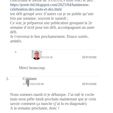
concernant le thème de STATUES dont voici le lien :
https://poete-bd.blogspot.com/2025/04/lumineuse-
celebration-des-mots-et-des.html
ton défi groupé avec d’autres car je ne publie qu’une
fois par semaine, souvent le samedi ;
Ce soir, je préparerai une publication groupant la 2e
semaine d’avril pour ton défi, accompagnant un autre
défi.
Je t’enverrai le lien prochainement. Douce soirée,
amitiés.
Bernie
02/05/2025/10:56
RÉPONDRE
Merci beaucoup.
Crisitane
15/04/2025/09:08
RÉPONDRE
Nous sommes mardi et je débarque. J’ai raté le coche
mais serai prête lundi prochain maintenant que je crois
savoir comment ça marche (j’ai lu en diagonale).
A la semaine prochaine, donc !