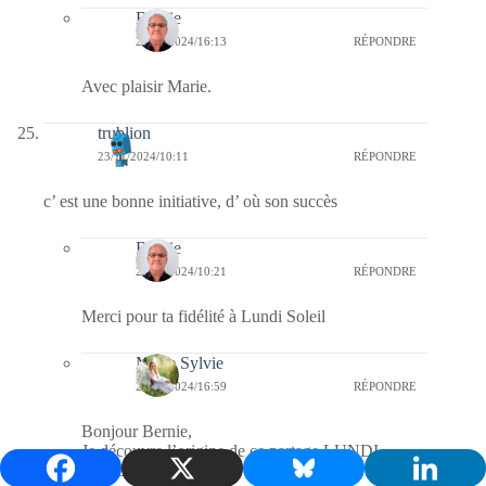
Bernie
26/11/2024/16:13
RÉPONDRE
Avec plaisir Marie.
trublion
23/11/2024/10:11
RÉPONDRE
c’ est une bonne initiative, d’ où son succès
Bernie
23/11/2024/10:21
RÉPONDRE
Merci pour ta fidélité à Lundi Soleil
Marie Sylvie
23/11/2024/16:59
RÉPONDRE
Bonjour Bernie,
Je découvre l’origine de ce partage LUNDI
SOLEIL.