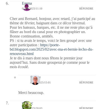
Emma
01/03/2025/11:10
RÉPONDRE
Cher ami Bernard, bonjour, avec retard, j’ai participé au
thème de février, baignant dans ce décor hivernal.
Pour les bateaux, barques, etc. il ne me reste plus qu’à
flâner au bord du canal pour en photographier un.
Bonne continuation, amitiés.
PS : si tu avais le temps, voici le lien groupé avec une
autre participation :
https://poete-
bd.blogspot.com/2025/02/avec-ma-et-bernie-lecho-du-
renouveau.html
Je te dis à mars dont nous fêtons le premier jour
aujourd’hui. Sans doute grouperai-je comme pour le
mois écoulé.
Bernie
03/03/2025/15:01
RÉPONDRE
Merci beaucoup.
papiluc
08/02/2025/20:03
RÉPONDRE