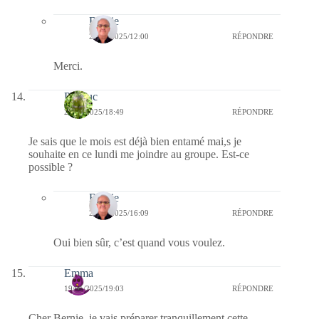
Bernie
25/01/2025/12:00
RÉPONDRE
Merci.
Papiluc
20/01/2025/18:49
RÉPONDRE
Je sais que le mois est déjà bien entamé mai,s je
souhaite en ce lundi me joindre au groupe. Est-ce
possible ?
Bernie
22/01/2025/16:09
RÉPONDRE
Oui bien sûr, c’est quand vous voulez.
Emma
19/01/2025/19:03
RÉPONDRE
Cher Bernie, je vais préparer tranquillement cette