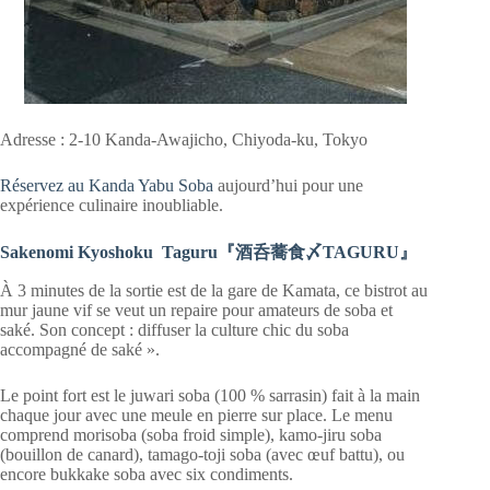
Adresse : 2-10 Kanda-Awajicho, Chiyoda-ku, Tokyo
Réservez au Kanda Yabu Soba
aujourd’hui pour une
expérience culinaire inoubliable.
Sakenomi Kyoshoku Taguru『酒呑蕎食〆TAGURU』
À 3 minutes de la sortie est de la gare de Kamata, ce bistrot au
mur jaune vif se veut un repaire pour amateurs de soba et
saké. Son concept : diffuser la culture chic du soba
accompagné de saké ».
Le point fort est le juwari soba (100 % sarrasin) fait à la main
chaque jour avec une meule en pierre sur place. Le menu
comprend morisoba (soba froid simple), kamo-jiru soba
(bouillon de canard), tamago-toji soba (avec œuf battu), ou
encore bukkake soba avec six condiments.