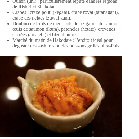
Oursin (uni) : particulièrement réputé dans les régions
de Rishiri et Shakotan.
Crabes : crabe poilu (kegani), crabe royal (tarabagani),
crabe des neiges (zuwai gani).
Donburi de fruits de mer : bols de riz garnis de saumon,
œufs de saumon (ikura), pétoncles (hotate), crevettes
sucrées (ama ebi) et bien d’autres…
Marché du matin de Hakodate : l’endroit idéal pour
déguster des sashimis ou des poissons grillés ultra-frais