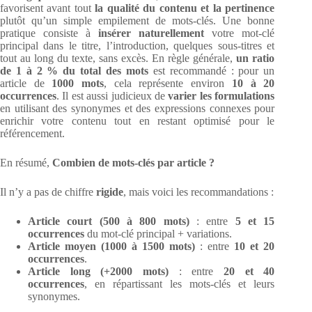
favorisent avant tout
la qualité du contenu et la pertinence
plutôt qu’un simple empilement de mots-clés. Une bonne
pratique consiste à
insérer naturellement
votre mot-clé
principal dans le titre, l’introduction, quelques sous-titres et
tout au long du texte, sans excès. En règle générale,
un ratio
de 1 à 2 % du total des mots
est recommandé : pour un
article de
1000 mots
, cela représente environ
10 à 20
occurrences
. Il est aussi judicieux de
varier les formulations
en utilisant des synonymes et des expressions connexes pour
enrichir votre contenu tout en restant optimisé pour le
référencement.
En résumé,
Combien de mots-clés par article ?
Il n’y a pas de chiffre
rigide
, mais voici les recommandations :
Article court (500 à 800 mots)
: entre
5 et 15
occurrences
du mot-clé principal + variations.
Article moyen (1000 à 1500 mots)
: entre
10 et 20
occurrences
.
Article long (+2000 mots)
: entre
20 et 40
occurrences
, en répartissant les mots-clés et leurs
synonymes.