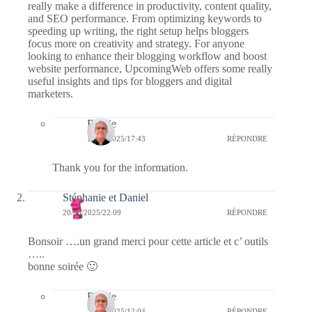
really make a difference in productivity, content quality,
and SEO performance. From optimizing keywords to
speeding up writing, the right setup helps bloggers
focus more on creativity and strategy. For anyone
looking to enhance their blogging workflow and boost
website performance, UpcomingWeb offers some really
useful insights and tips for bloggers and digital
marketers.
Bernie
17/10/2025/17:43
RÉPONDRE
Thank you for the information.
Stéphanie et Daniel
20/03/2025/22:09
RÉPONDRE
Bonsoir ….un grand merci pour cette article et c’ outils
…..
bonne soirée 🙂
Bernie
23/03/2025/12:04
RÉPONDRE