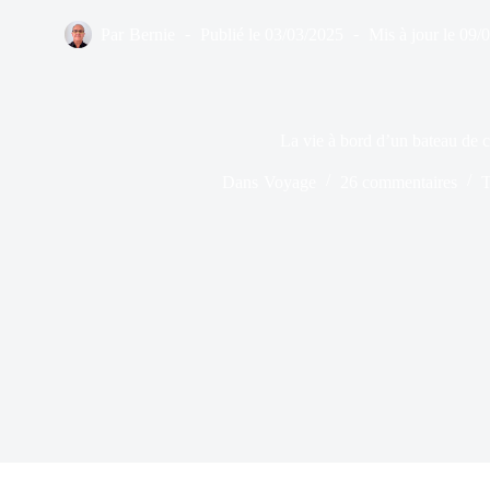
Par
Bernie
Publié le
03/03/2025
Mis à jour le
09/
La vie à bord d’un bateau de c
Dans
Voyage
26 commentaires
T