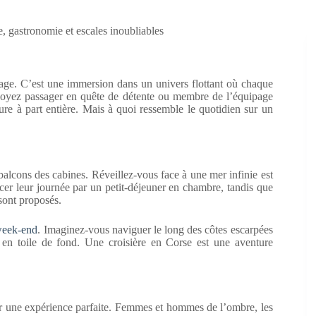
e, gastronomie et escales inoubliables
yage. C’est une immersion dans un univers flottant où chaque
s soyez passager en quête de détente ou membre de l’équipage
ure à part entière. Mais à quoi ressemble le quotidien sur un
s balcons des cabines. Réveillez-vous face à une mer infinie est
er leur journée par un petit-déjeuner en chambre, tandis que
 sont proposés.
 week-end
. Imaginez-vous naviguer le long des côtes escarpées
t en toile de fond. Une croisière en Corse est une aventure
er une expérience parfaite. Femmes et hommes de l’ombre, les