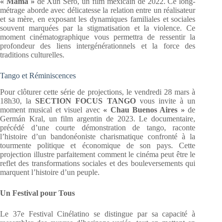
« Mamá »
de Xun Sero, un film mexicain de 2022. Ce long-
métrage aborde avec délicatesse la relation entre un réalisateur
et sa mère, en exposant les dynamiques familiales et sociales
souvent marquées par la stigmatisation et la violence. Ce
moment cinématographique vous permettra de ressentir la
profondeur des liens intergénérationnels et la force des
traditions culturelles.
Tango et Réminiscences
Pour clôturer cette série de projections, le vendredi 28 mars à
18h30, la
SECTION FOCUS TANGO
vous invite à un
moment musical et visuel avec
« Chau Buenos Aires »
de
Germán Kral, un film argentin de 2023. Le documentaire,
précédé d’une courte démonstration de tango, raconte
l’histoire d’un bandonéoniste charismatique confronté à la
tourmente politique et économique de son pays. Cette
projection illustre parfaitement comment le cinéma peut être le
reflet des transformations sociales et des bouleversements qui
marquent l’histoire d’un peuple.
Un Festival pour Tous
Le 37e Festival Cinélatino se distingue par sa capacité à