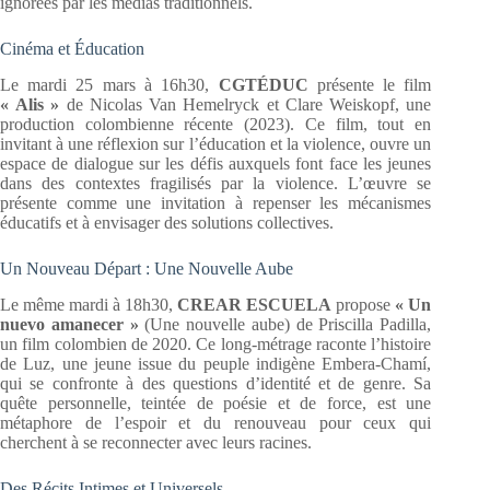
ignorées par les médias traditionnels.
Cinéma et Éducation
Le mardi 25 mars à 16h30,
CGTÉDUC
présente le film
« Alis »
de Nicolas Van Hemelryck et Clare Weiskopf, une
production colombienne récente (2023). Ce film, tout en
invitant à une réflexion sur l’éducation et la violence, ouvre un
espace de dialogue sur les défis auxquels font face les jeunes
dans des contextes fragilisés par la violence. L’œuvre se
présente comme une invitation à repenser les mécanismes
éducatifs et à envisager des solutions collectives.
Un Nouveau Départ : Une Nouvelle Aube
Le même mardi à 18h30,
CREAR ESCUELA
propose
« Un
nuevo amanecer »
(Une nouvelle aube) de Priscilla Padilla,
un film colombien de 2020. Ce long-métrage raconte l’histoire
de Luz, une jeune issue du peuple indigène Embera-Chamí,
qui se confronte à des questions d’identité et de genre. Sa
quête personnelle, teintée de poésie et de force, est une
métaphore de l’espoir et du renouveau pour ceux qui
cherchent à se reconnecter avec leurs racines.
Des Récits Intimes et Universels