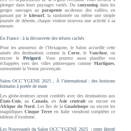
plonger dans leurs paysages variés. Du
canyoning
dans les
gorges sauvages au
parapente
au-dessus des vallées, en
passant par le
kitesurf
, la randonnée ou même une simple
journée de détente, chaque visiteur trouvera une activité à sa
mesure.
En France : à la découverte des trésors cachés
Pour les amoureux de l’Hexagone, le Salon accueille cette
année des destinations comme la
Corse
, le
Vaucluse
, ou
encore le
Périgord
. Vous pourrez aussi planifier vos
échappées vers des villes pittoresques comme
Martigues
,
surnommée la Venise provençale.
Salon OCC’YGENE 2025 , À l’international : des horizons
lointains à portée de main
Les globe-trotteurs seront comblés avec des destinations aux
États-Unis
, au
Canada
, en
Asie centrale
ou encore en
Afrique du Nord
. Les îles de la
Guadeloupe
ou encore les
magnifiques
Cinque Terre
en Italie viendront compléter ce
tableau d’exotisme.
Les Nouveautés du Salon OCC’YGENE 2025 : entre liberté