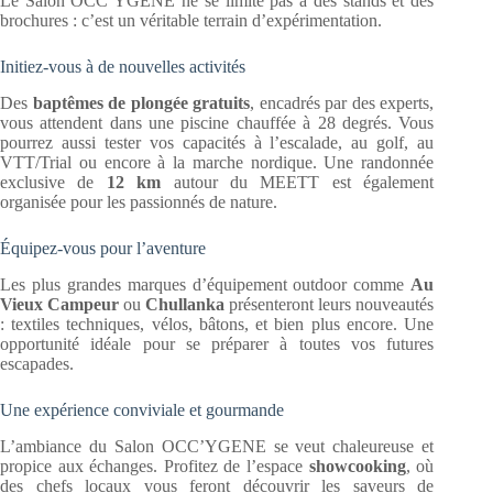
Le Salon OCC’YGENE ne se limite pas à des stands et des
brochures : c’est un véritable terrain d’expérimentation.
Initiez-vous à de nouvelles activités
Des
baptêmes de plongée gratuits
, encadrés par des experts,
vous attendent dans une piscine chauffée à 28 degrés. Vous
pourrez aussi tester vos capacités à l’escalade, au golf, au
VTT/Trial ou encore à la marche nordique. Une randonnée
exclusive de
12 km
autour du MEETT est également
organisée pour les passionnés de nature.
Équipez-vous pour l’aventure
Les plus grandes marques d’équipement outdoor comme
Au
Vieux Campeur
ou
Chullanka
présenteront leurs nouveautés
: textiles techniques, vélos, bâtons, et bien plus encore. Une
opportunité idéale pour se préparer à toutes vos futures
escapades.
Une expérience conviviale et gourmande
L’ambiance du Salon OCC’YGENE se veut chaleureuse et
propice aux échanges. Profitez de l’espace
showcooking
, où
des chefs locaux vous feront découvrir les saveurs de