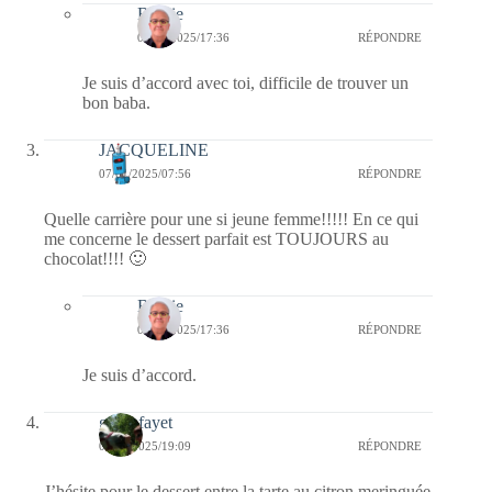
Bernie
07/01/2025/17:36
RÉPONDRE
Je suis d’accord avec toi, difficile de trouver un
bon baba.
JACQUELINE
07/01/2025/07:56
RÉPONDRE
Quelle carrière pour une si jeune femme!!!!! En ce qui
me concerne le dessert parfait est TOUJOURS au
chocolat!!!! 🙂
Bernie
07/01/2025/17:36
RÉPONDRE
Je suis d’accord.
giselefayet
06/01/2025/19:09
RÉPONDRE
J’hésite pour le dessert entre la tarte au citron meringuée