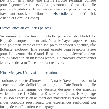
De retour en France, elle intègre l’École Ferrandi, connue
pour façonner les talents de la gastronomie. C’est ici qu’elle
pose les fondations de sa carrière dans les palaces parisiens,
travaillant sous la direction de
chefs étoilés
comme Yannick
Alléno et Camille Lesecq.
L’excellence au cœur des palaces
Sa nomination en tant que cheffe pâtissière de l’hôtel Le
Raphaël marque un tournant. Nina Métayer supervise alors
cinq points de vente et crée son premier dessert signature, l’île
flottante exotique. Elle rejoint ensuite Jean-François Piège
pour l’ouverture du Grand Restaurant, qui décroche deux
étoiles Michelin en un temps record. Ce parcours exceptionnel
témoigne de sa maîtrise et de sa créativité.
Nina Métayer, Une vision internationale
Toujours en quête d’innovation, Nina Métayer s’impose sur la
scène mondiale. Sollicitée par le groupe Café Pouchkine, elle
développe une gamme de desserts destinée à des marchés
variés comme la Chine, la Russie et le Qatar. Elle partage
aussi son expertise en animant des masterclass et en participant
à des concours prestigieux. Ces expériences renforcent son
image de cheffe curieuse et engagée.