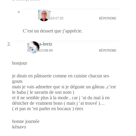
Bernie
07/01/2025/17:35
RÉPONDRE
C’est un dessert que j’apprécie.
monica-breiz
07/01/2025/08:09
RÉPONDRE
bonjour
je dirais en pâtisserie comme en cuisine chacun ses
gouts
mais je vais admettre que si je déguste un gâteau ,c’est
le baba ( le savarin de son nom )
et il ne semble plus à la mode , car j ‘ai du mal à en
dénicher de vraiment bons ( mais j ‘ai trouvé )…
( et pas m ‘en parler en bocaux ) rires
bonne journée
kénavo