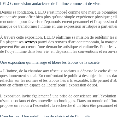
LELO : une vision audacieuse de l’intime comme art de vivre
Depuis sa fondation, LELO s’est imposé comme une marque pionnière d
est pensée pour offrir bien plus qu’une simple expérience physique ; elle
rencontrent pour favoriser l’épanouissement personnel et l’expression d
marque de transformer l’intime en une expression artistique à part entièr
À travers cette exposition, LELO réaffirme sa mission de redéfinir les st
En plaçant ses
sextoys
parmi des œuvres d’art contemporain, la marque s
peuvent être au cœur d’une démarche artistique et culturelle. Pour les v
de l’objet intime dans leur vie, en dépassant les conventions et en ouvran
Une exposition qui interroge et libère les tabous de la société
« L’intime, de la chambre aux réseaux sociaux » dépasse le cadre d’une 
questionnement social. En confrontant le public à des objets intimes da
réfléchir sur les normes et les tabous liés à la sexualité. Elle permet d
tout en offrant un espace de liberté pour l’expression de soi.
L’exposition invite également à une prise de conscience sur l’évolution 
réseaux sociaux et des nouvelles technologies. Dans un monde où l’ima
propose un retour à l’essentiel : la recherche d’un bien-être personnel et 
Conclusion : Une redéfinition du plaisir et de l’intimité