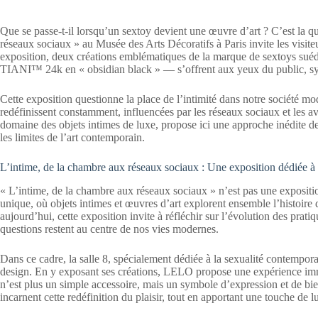
Que se passe-t-il lorsqu’un sextoy devient une œuvre d’art ? C’est la q
réseaux sociaux » au Musée des Arts Décoratifs à Paris invite les visit
exposition, deux créations emblématiques de la marque de sextoys 
TIANI™ 24k en « obsidian black » — s’offrent aux yeux du public, symbol
Cette exposition questionne la place de l’intimité dans notre société mod
redéfinissent constamment, influencées par les réseaux sociaux et les 
domaine des objets intimes de luxe, propose ici une approche inédite de 
les limites de l’art contemporain.
L’intime, de la chambre aux réseaux sociaux : Une exposition dédiée à l’
« L’intime, de la chambre aux réseaux sociaux » n’est pas une expositi
unique, où objets intimes et œuvres d’art explorent ensemble l’histoire d
aujourd’hui, cette exposition invite à réfléchir sur l’évolution des prat
questions restent au centre de nos vies modernes.
Dans ce cadre, la salle 8, spécialement dédiée à la sexualité contemporai
design. En y exposant ses créations, LELO propose une expérience immers
n’est plus un simple accessoire, mais un symbole d’expression et de bi
incarnent cette redéfinition du plaisir, tout en apportant une touche de l