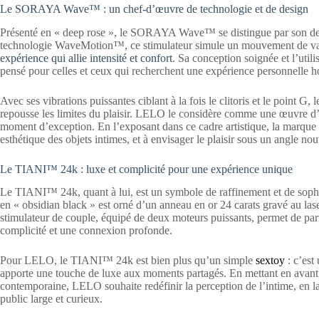
Le SORAYA Wave™ : un chef-d’œuvre de technologie et de design
Présenté en « deep rose », le SORAYA Wave™ se distingue par son desi
technologie WaveMotion™, ce stimulateur simule un mouvement de va-e
expérience qui allie intensité et confort
. Sa conception soignée et l’util
pensé pour celles et ceux qui recherchent une expérience personnelle
Avec ses vibrations puissantes ciblant à la fois le clitoris et le poin
repousse les limites du plaisir. LELO le considère comme une œuvre d’a
moment d’exception. En l’exposant dans ce cadre artistique, la marque in
esthétique des objets intimes, et à envisager le plaisir sous un angle no
Le TIANI™ 24k : luxe et complicité pour une expérience unique
Le TIANI™ 24k, quant à lui, est un symbole de raffinement et de sophi
en « obsidian black » est orné d’un anneau en or 24 carats gravé au lase
stimulateur de couple, équipé de deux moteurs puissants, permet de part
complicité et une connexion profonde.
Pour LELO, le TIANI™ 24k est bien plus qu’un simple
sextoy
: c’est
apporte une touche de luxe aux moments partagés. En mettant en avant c
contemporaine, LELO souhaite redéfinir la perception de l’intime, en la
public large et curieux.