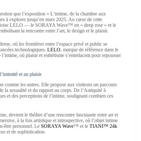
uestion que l’exposition « L’intime, de la chambre aux
eurs à explorer jusqu’en mars 2025. Au cœur de cette
suédoise LELO — le SORAYA Wave™ en « deep rose » et le
isant la rencontre entre l’art, le design et le plaisir.
erne, où les frontières entre l’espace privé et public se
avancées technologiques.
LELO
, marque de référence dans le
l’intime, où plaisir et esthétisme s’entrelacent pour repousser
intimité et au plaisir
on comme les autres. Elle propose aux visiteurs un parcours
e la sexualité et du rapport au corps. De l’Antiquité à
iques et des perceptions de l’intime, soulignant combien ces
ne, devient le théâtre d’une rencontre fascinante entre art et
ive, à la fois artistique et introspective, où l’objet intime
en-être personnel. Le
SORAYA Wave
™ et le
TIANI™ 24k
uxe et de sophistication.