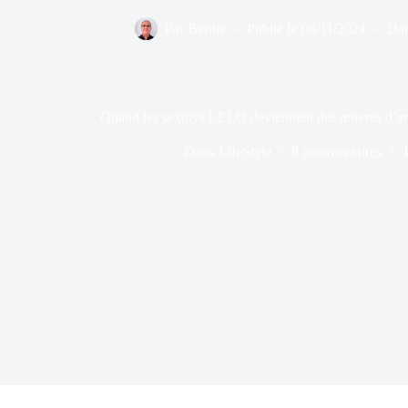
Par
Bernie
Publié le
06/11/2024
Da
Quand les sextoys LELO deviennent des œuvres d’art
Dans
LifeStyle
8 commentaires
T