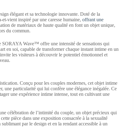
gn élégant et sa technologie innovante. Doté de la
t-vient inspiré par une caresse humaine,
offrant une
isation de matériaux de haute qualité en font un objet unique,
 hors du commun.
t G, le SORAYA Wave™ offre une intensité de sensations qui
rt en soi, capable de transformer chaque instant intime en un
vite les visiteurs à découvrir le potentiel émotionnel et
uveau.
stication. Conçu pour les couples modernes, cet objet intime
r, une particularité qui lui confère une élégance inégalée. Ce
ager une expérience intime intense, tout en cultivant une
 une célébration de l’intimité du couple, un objet précieux qui
ette pièce dans une exposition consacrée à la sexualité
 sublimant par le design et en la rendant accessible à un