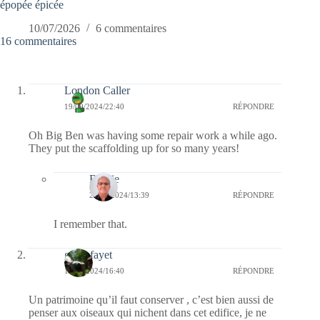
épopée épicée
10/07/2026
6 commentaires
16 commentaires
London Caller
19/09/2024/22:40
RÉPONDRE
Oh Big Ben was having some repair work a while ago.
They put the scaffolding up for so many years!
Bernie
20/09/2024/13:39
RÉPONDRE
I remember that.
giselefayet
19/09/2024/16:40
RÉPONDRE
Un patrimoine qu’il faut conserver , c’est bien aussi de
penser aux oiseaux qui nichent dans cet edifice, je ne