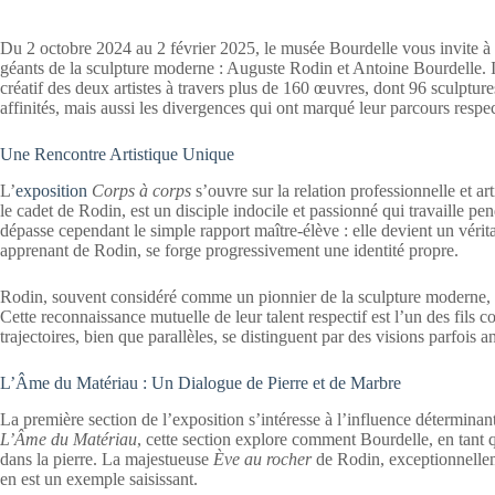
Du 2 octobre 2024 au 2 février 2025, le musée Bourdelle vous invite à 
géants de la sculpture moderne : Auguste Rodin et Antoine Bourdelle. I
créatif des deux artistes à travers plus de 160 œuvres, dont 96 sculpture
affinités, mais aussi les divergences qui ont marqué leur parcours respec
Une Rencontre Artistique Unique
L’
exposition
Corps à corps
s’ouvre sur la relation professionnelle et ar
le cadet de Rodin, est un disciple indocile et passionné qui travaille pe
dépasse cependant le simple rapport maître-élève : elle devient un vérita
apprenant de Rodin, se forge progressivement une identité propre.
Rodin, souvent considéré comme un pionnier de la sculpture moderne, a 
Cette reconnaissance mutuelle de leur talent respectif est l’un des fils
trajectoires, bien que parallèles, se distinguent par des visions parfois an
L’Âme du Matériau : Un Dialogue de Pierre et de Marbre
La première section de l’exposition s’intéresse à l’influence déterminan
L’Âme du Matériau
, cette section explore comment Bourdelle, en tant q
dans la pierre. La majestueuse
Ève au rocher
de Rodin, exceptionnelle
en est un exemple saisissant.