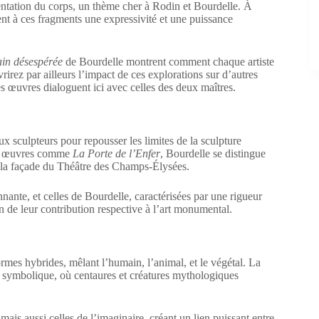
ntation du corps, un thème cher à Rodin et Bourdelle. À
èrent à ces fragments une expressivité et une puissance
in désespérée
de Bourdelle montrent comment chaque artiste
rirez par ailleurs l’impact de ces explorations sur d’autres
s œuvres dialoguent ici avec celles des deux maîtres.
ux sculpteurs pour repousser les limites de la sculpture
des œuvres comme
La Porte de l’Enfer
, Bourdelle se distingue
 la façade du Théâtre des Champs-Élysées.
nante, et celles de Bourdelle, caractérisées par une rigueur
on de leur contribution respective à l’art monumental.
rmes hybrides, mêlant l’humain, l’animal, et le végétal. La
symbolique, où centaures et créatures mythologiques
is aussi celles de l’imaginaire, créant un lien puissant entre