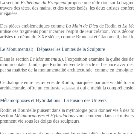
La section
Esthétique du Fragment
propose une réflexion sur la fragme
travers des têtes, des mains, et des torses isolés, les deux artistes conf
inégalées.
Des pièces emblématiques comme
La Main de Dieu
de Rodin et
La Ma
utilise ces fragments pour incarner l’esprit de leur création. Vous découv
artistes du début du XXe siècle, comme Brancusi et Giacometti, dont le
Le Monument(al) : Dépasser les Limites de la Sculpture
Dans la section
Le Monument(al)
, l’exposition examine la quête des de
monumentale. Tandis que Rodin réinvente le socle et l’espace avec 
par sa maîtrise de la monumentalité architecturale, comme en témoigne
Ce dialogue entre les œuvres de Rodin, marquées par une vitalité foison
architecturale, offre un contraste saisissant qui enrichit la compréhensi
Métamorphoses et Hybridations : La Fusion des Univers
Rodin et Bourdelle puisent dans la mythologie pour donner vie à des fo
section
Métamorphoses et Hybridations
vous emmène dans cet univers 
prennent vie sous les doigts des sculpteurs.
Ces œuvres explorent non seulement les potentialités du corps humain, ma