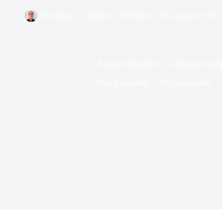
Par
Bernie
Publié le
11/08/2024
Mis à jour le
26/11
Rodin et Bourdelle : Un Dialogue Sculp
Dans
Exposition
16 commentaires