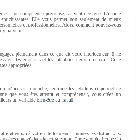
 est une compétence précieuse, souvent négligée. L’écoute
 et enrichissantes. Elle vous permet non seulement de mieux
 personnelles et professionnelles. Alors, comment pouvez-vous
r y parvenir.
agez pleinement dans ce que dit votre interlocuteur. Il ne
sage, les émotions et les intentions derrière ceux-ci. Cette
nses appropriées.
ompréhension mutuelle, renforce les relations et permet de
onne que vous êtes attentif et compréhensif, vous créez un
lleurs un véritable
bien-être au travail
.
tre attention à votre interlocuteur. Éliminez les distractions,
 vous êtes engagé dans la conversation. Par exemple, hochez la