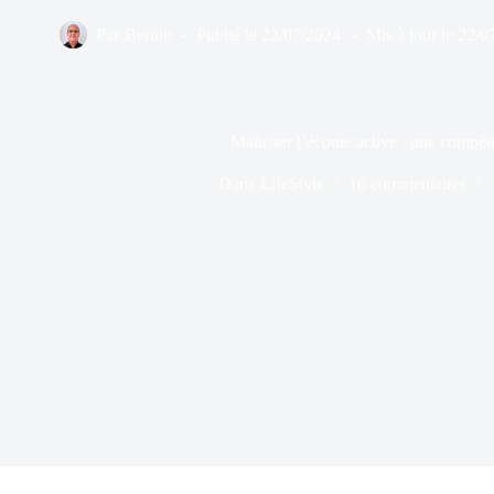
Par
Bernie
Publié le
22/07/2024
Mis à jour le
22/0
Maîtriser l’écoute active : une compét
Dans
LifeStyle
16 commentaires