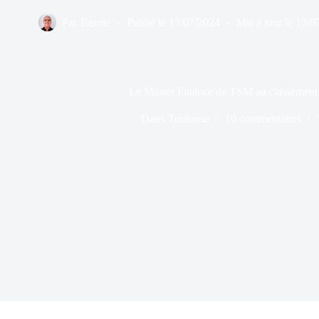
Par
Bernie
Publié le
13/07/2024
Mis à jour le
13/0
Le Master Finance de TSM au classement 
Dans
Toulouse
10 commentaires