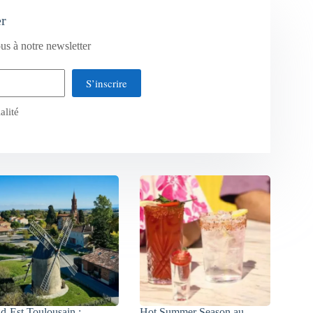
er
us à notre newsletter
S’inscrire
alité
d-Est Toulousain :
Hot Summer Season au